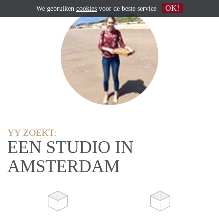
OK!
We gebruiken
cookies
voor de beste service
YY ZOEKT:
EEN STUDIO IN
AMSTERDAM