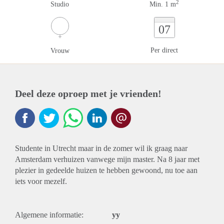
2
Studio
Min. 1 m
07
Per direct
Vrouw
Deel deze oproep met je vrienden!
Studente in Utrecht maar in de zomer wil ik graag naar
Amsterdam verhuizen vanwege mijn master. Na 8 jaar met
plezier in gedeelde huizen te hebben gewoond, nu toe aan
iets voor mezelf.
Algemene informatie:
yy