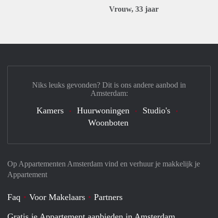
Vrouw, 33 jaar
Niks leuks gevonden? Dit is ons andere aanbod in
Amsterdam:
Kamers
Huurwoningen
Studio's
Woonboten
Op Appartementen Amsterdam vind en verhuur je makkelijk je
Appartement
Faq
Voor Makelaars
Partners
Gratis je Appartement aanbieden in Amsterdam