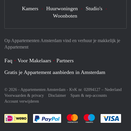
Kamers
Huurwoningen
Studio's
Woonboten
Op Appartementen Amsterdam vind en verhuur je makkelijk je
Appartement
Faq
Voor Makelaars
Partners
Gratis je Appartement aanbieden in Amsterdam
© 2026 - Appartementen Amsterdam - KvK nr. 02094127 –
Nederland
Voorwaarden & privacy
Disclaimer
Spam & nep-accounts
Account verwijderen
Je rekent gemakkelijk af met Paypal
Je rekent gemakkelijk af met M
Je rekent gemakkelij
Je re