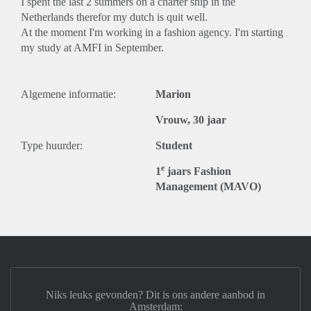
I spent the last 2 summers on a charter ship in the
Netherlands therefor my dutch is quit well.
At the moment I'm working in a fashion agency. I'm starting
my study at AMFI in September.
Algemene informatie:
Marion
Vrouw, 30 jaar
Type huurder:
Student
e
1
jaars Fashion
Management (MAVO)
Niks leuks gevonden? Dit is ons andere aanbod in
Amsterdam: