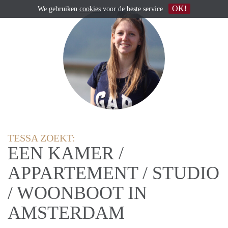
OK!
We gebruiken
cookies
voor de beste service
TESSA ZOEKT:
EEN KAMER /
APPARTEMENT / STUDIO
/ WOONBOOT IN
AMSTERDAM