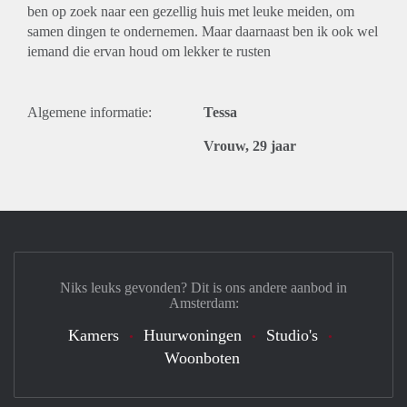
ben op zoek naar een gezellig huis met leuke meiden, om
samen dingen te ondernemen. Maar daarnaast ben ik ook wel
iemand die ervan houd om lekker te rusten
Algemene informatie:
Tessa
Vrouw, 29 jaar
Niks leuks gevonden? Dit is ons andere aanbod in
Amsterdam:
Kamers
Huurwoningen
Studio's
Woonboten