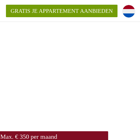
GRATIS JE APPARTEMENT AANBIEDEN
kent die voor mij als huurder in
 een appartement in Amsterdam?
n Amsterdam?
urder van een huur appartement?
open in Amsterdam?
Max. € 350 per maand