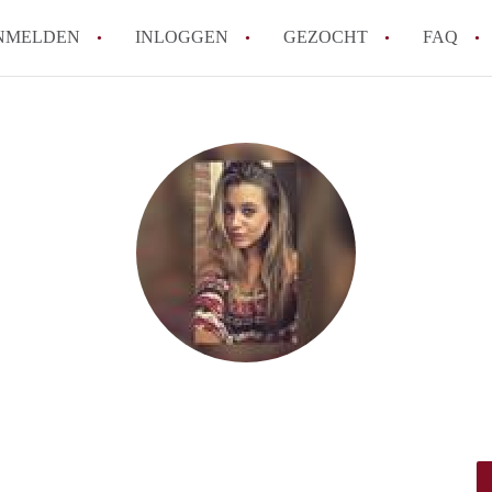
NMELDEN
INLOGGEN
GEZOCHT
FAQ
Wat is de Wet Betaalbare Huur en wat bete
Amsterdam?
Wat zijn de voordelen van het huren van
Hoe vind je een goedkoop appartement i
Wat zijn de verplichtingen van een verhu
Kan je beter een appartement huren of k
Alle veelgestelde vragen