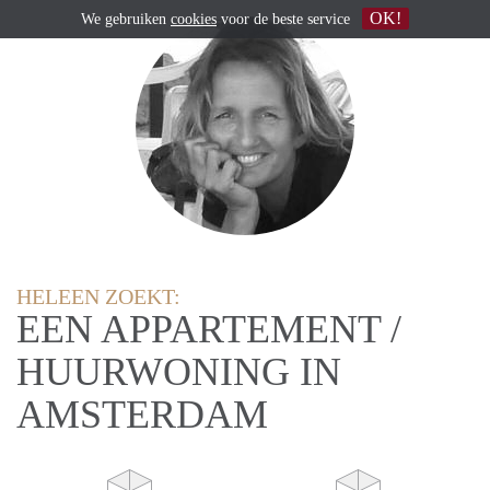
OK!
We gebruiken
cookies
voor de beste service
HELEEN ZOEKT:
EEN APPARTEMENT /
HUURWONING IN
AMSTERDAM