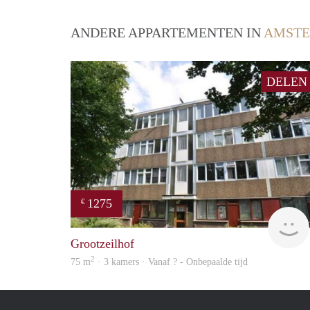
ANDERE APPARTEMENTEN IN
AMST
DELEN
1275
€
Grootzeilhof
2
75 m
· 3 kamers · Vanaf ? - Onbepaalde tijd