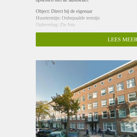
Object: Direct bij de eigenaar
Huurtermijn: Onbepaalde termijn
Oplevering: Zie foto
Inkomen eis: 2,8 x Bruto huur
Garantiestelling mogelijk: Ja
LEES MEER
Borg: 1 Maand
Bemiddeling kosten: Nee
Woningdelers toegestaan: Ja
Huisdieren toegestaan: Afhankelijk van de Eigenaar
Huurtoeslag grens: Nee
Geschikt voor studenten: Afhankelijk van de Eigena