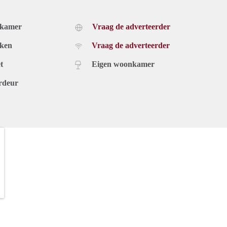
dkamer
Vraag de adverteerder
uken
Vraag de adverteerder
t
Eigen woonkamer
rdeur