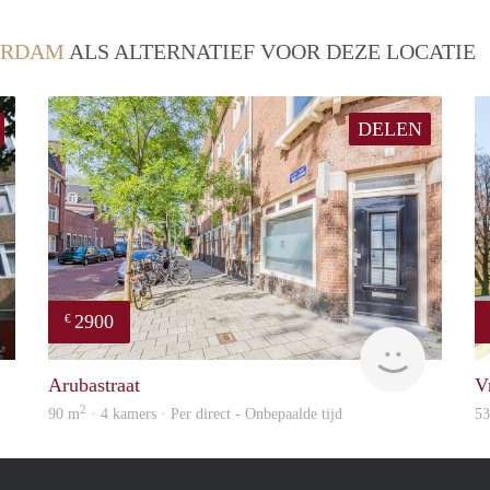
ERDAM
ALS ALTERNATIEF VOOR DEZE LOCATIE
DELEN
2900
€
rent
Zaanstad
Arubastraat
Vr
2
90 m
· 4 kamers · Per direct - Onbepaalde tijd
5