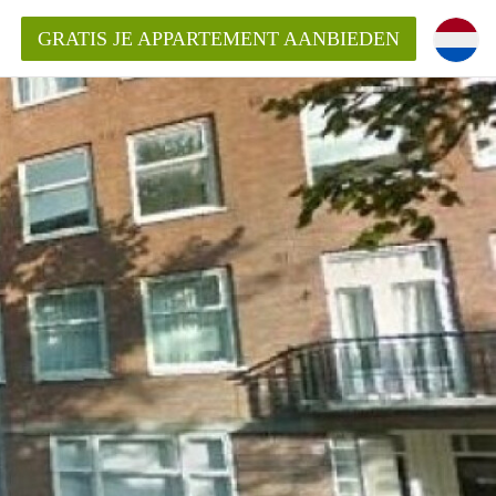
GRATIS JE APPARTEMENT AANBIEDEN
kent die voor mij als huurder in
 een appartement in Amsterdam?
n Amsterdam?
urder van een huur appartement?
open in Amsterdam?