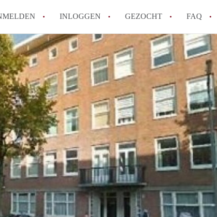
NMELDEN
INLOGGEN
GEZOCHT
FAQ
Wat is de Wet Betaalbare Huur en wat bete
Amsterdam?
Wat zijn de voordelen van het huren van
Hoe vind je een goedkoop appartement i
Wat zijn de verplichtingen van een verhu
Kan je beter een appartement huren of k
Alle veelgestelde vragen