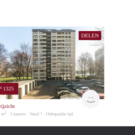
DELEN
1325
€
finder
ijzicht
2
3 m
· 2 kamers · Vanaf ? - Onbepaalde tijd