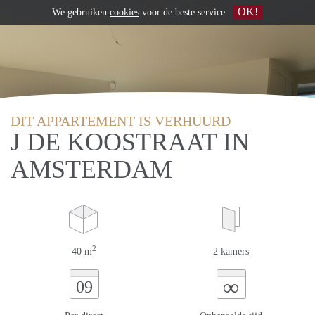
OK!
We gebruiken
cookies
voor de beste service
DIT APPARTEMENT IS VERHUURD
J DE KOOSTRAAT IN
AMSTERDAM
2
40 m
2 kamers
∞
09