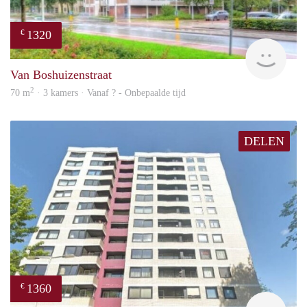
1320
€
rent
Van Boshuizenstraat
2
70 m
· 3 kamers · Vanaf ? - Onbepaalde tijd
DELEN
1360
€
rent