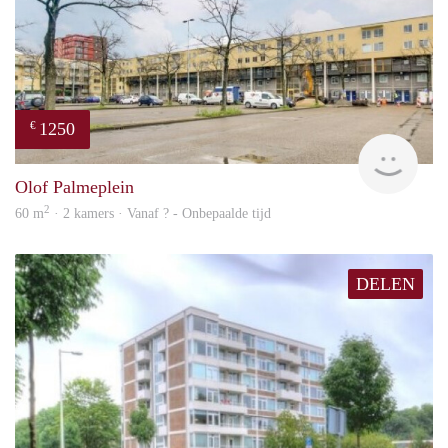
1250
€
rent
Olof Palmeplein
2
60 m
· 2 kamers · Vanaf ? - Onbepaalde tijd
DELEN