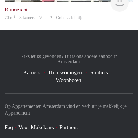
Ruimzicht
2
70 m
· 3 kamers · Vanaf ? - Onbepaalde tijd
Niks leuks gevonden? Dit is ons andere aanbod in
Amsterdam:
Kamers
Huurwoningen
Studio's
Woonboten
Op Appartementen Amsterdam vind en verhuur je makkelijk je
Appartement
Faq
Voor Makelaars
Partners