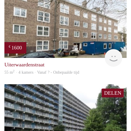
1600
€
finde
Uiterwaardenstraat
2
55 m
· 4 kamers · Vanaf ? - Onbepaalde tijd
DELEN