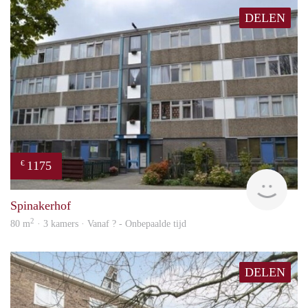
DELEN
1175
€
finde
Spinakerhof
2
80 m
· 3 kamers · Vanaf ? - Onbepaalde tijd
DELEN