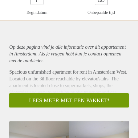
Begindatum
Onbepaalde tijd
Op deze pagina vind je alle informatie over dit
appartement
in Amsterdam. Als je vragen hebt kun je contact opnemen
met de aanbieder.
Spacious unfurnished apartment for rent in Amsterdam West.
Located on the 3thfloor reachable by elevator/stairs. The
apartment is located close to supermarkets, shops, the
Sloterplas and easy to reach by public transport and car.
- Directly available for minimum 12months
LEES MEER MET EEN PAKKET!
- 1 bedroom
- 73m2
- Livingroom with fully equipped open kitchen
- Unfurnished
- New building (2013)