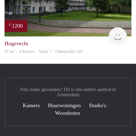
1200
€
finde
Hogevecht
2
92 m
· 4 kamers · Vanaf ? - Onbepaalde tijd
Niks leuks gevonden? Dit is ons andere aanbod in
Amsterdam:
Kamers
Huurwoningen
Studio's
Woonboten