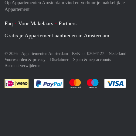
Op Appartementen Amsterdam vind en verhuur je makkelijk je
Appartement
Faq
Voor Makelaars
Partners
Gratis je Appartement aanbieden in Amsterdam
© 2026 - Appartementen Amsterdam - KvK nr. 02094127 –
Nederland
Voorwaarden & privacy
Disclaimer
Spam & nep-accounts
Account verwijderen
Je rekent gemakkelijk af met Paypal
Je rekent gemakkelijk af met M
Je rekent gemakkelij
Je re