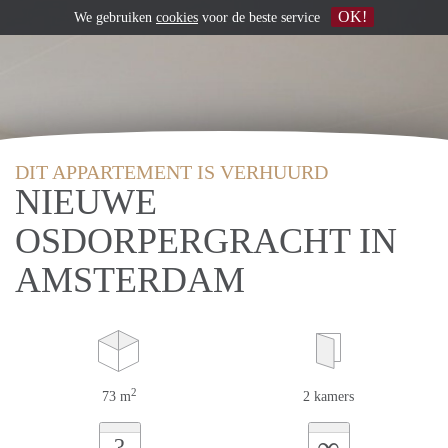
OK!
We gebruiken
cookies
voor de beste service
DIT APPARTEMENT IS VERHUURD
NIEUWE
OSDORPERGRACHT IN
AMSTERDAM
2
73 m
2 kamers
∞
?