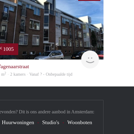
1005
€
finder
agenaarstraat
2
6 m
· 2 kamers · Vanaf ? - Onbepaalde tijd
evonden? Dit is ons andere aanbod in Amsterdam:
Huurwoningen
Studio's
Woonboten