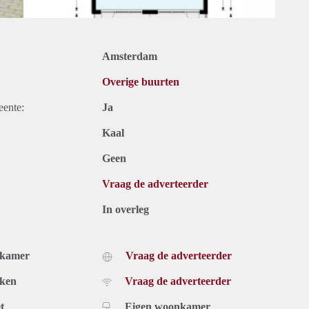
Amsterdam
Overige buurten
eente:
Ja
Kaal
Geen
Vraag de adverteerder
In overleg
dkamer
Vraag de adverteerder
uken
Vraag de adverteerder
t
Eigen woonkamer