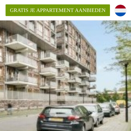
GRATIS JE APPARTEMENT AANBIEDEN
kent die voor mij als huurder in
 een appartement in Amsterdam?
n Amsterdam?
urder van een huur appartement?
open in Amsterdam?