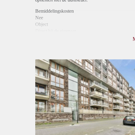
Bemiddelingskosten
Nee
Object
Direct bij de eigenaar
Borg
1365
Garantiestelling
Mogelijk
Huurtoeslag
Niet mogelijk
Inkomen eis
3,0 X Maandhuur Bruto
Huurtermijn
Onbepaalde termijn
Oplevering
Kaal