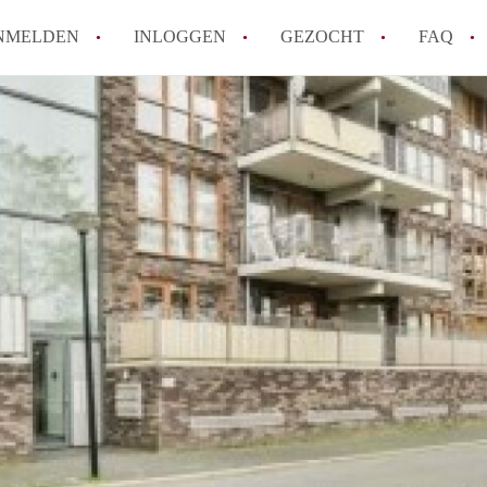
NMELDEN
INLOGGEN
GEZOCHT
FAQ
Wat is de Wet Betaalbare Huur en wat bete
Amsterdam?
Wat zijn de voordelen van het huren van
Hoe vind je een goedkoop appartement i
Wat zijn de verplichtingen van een verhu
Kan je beter een appartement huren of k
Alle veelgestelde vragen