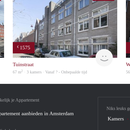
1575
€
NEW
rent
Tuinstraat
W
2
67 m
· 3 kamers · Vanaf ? - Onbepaalde tijd
5
elijk je Appartement
Niks leuks g
ppartement aanbieden in Amsterdam
Kamers