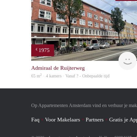
1975
€
Admiraal de Ruijterweg
2
65 m
· 4 kamers · Vanaf ? - Onbepaalde tijd
Op Appartementen Amsterdam vind en verhuur je makk
Faq
Voor Makelaars
Partners
Gratis je A