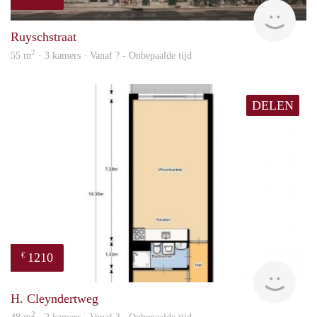
rent
Ruyschstraat
2
55 m
· 3 kamers · Vanaf ? - Onbepaalde tijd
DELEN
1210
€
finde
H. Cleyndertweg
2