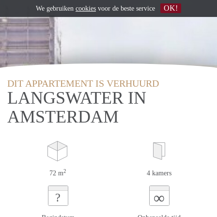
OK!
We gebruiken
cookies
voor de beste service
DIT APPARTEMENT IS VERHUURD
LANGSWATER IN
AMSTERDAM
2
72 m
4 kamers
∞
?