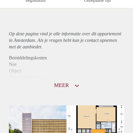
Begindatum
Onbepaalde tijd
Op deze pagina vind je alle informatie over dit
appartement
in Amsterdam. Als je vragen hebt kun je contact opnemen
met de aanbieder.
Bemiddelingskosten
Nee
Object
Direct bij de eigenaar
Borg
MEER
1200
Garantiestelling
Mogelijk
Huurtoeslag
Niet mogelijk
Inkomen eis
3,0 X Maandhuur Bruto