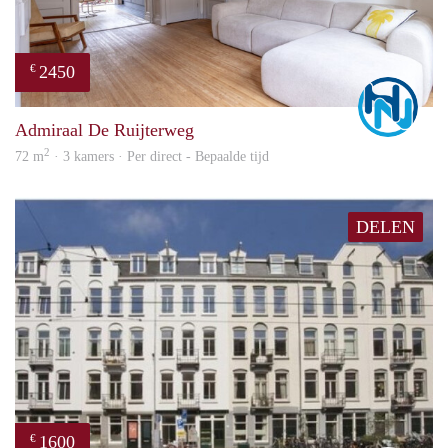
2450
€
Marc
Admiraal De Ruijterweg
2
72 m
· 3 kamers · Per direct - Bepaalde tijd
DELEN
1600
€