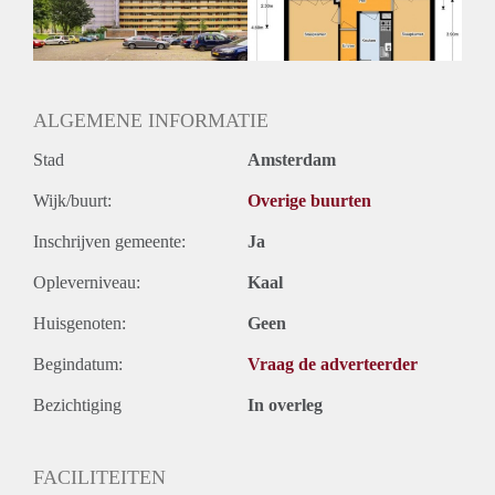
Huurtermijn
Onbepaalde termijn
Oplevering
Kaal
ALGEMENE INFORMATIE
Stad
Amsterdam
Wijk/buurt:
Overige buurten
Inschrijven gemeente:
Ja
Opleverniveau:
Kaal
Huisgenoten:
Geen
Begindatum:
Vraag de adverteerder
Bezichtiging
In overleg
FACILITEITEN