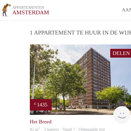
APPARTEMENTEN
AA
AMSTERDAM
1 APPARTEMENT TE HUUR IN DE WIJ
DELEN
1435
€
Het Breed
2
82 m
· 3 kamers · Vanaf ? - Onbepaalde tijd