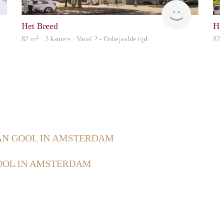
Marco
finder
Het Breed
H
2
82 m
· 3 kamers · Vanaf ? - Onbepaalde tijd
8
AN GOOL IN AMSTERDAM
OOL IN AMSTERDAM