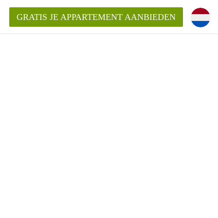
GRATIS JE APPARTEMENT AANBIEDEN
kent die voor mij als huurder in
 een appartement in Amsterdam?
n Amsterdam?
urder van een huur appartement?
open in Amsterdam?