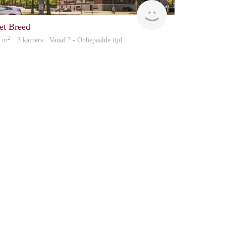
Woning
et Breed
2
2 m
· 3 kamers · Vanaf ? - Onbepaalde tijd