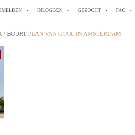
NMELDEN
INLOGGEN
GEZOCHT
FAQ
K / BUURT
PLAN VAN GOOL IN AMSTERDAM
Wat is de Wet Betaalbare Huur en wat bete
Amsterdam?
Wat zijn de voordelen van het huren van
Hoe vind je een goedkoop appartement i
Wat zijn de verplichtingen van een verhu
Kan je beter een appartement huren of k
Alle veelgestelde vragen
finder