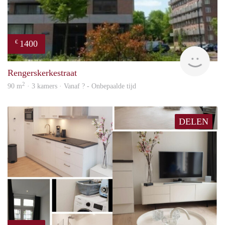
1400
€
finde
Rengerskerkestraat
2
90 m
· 3 kamers · Vanaf ? - Onbepaalde tijd
DELEN