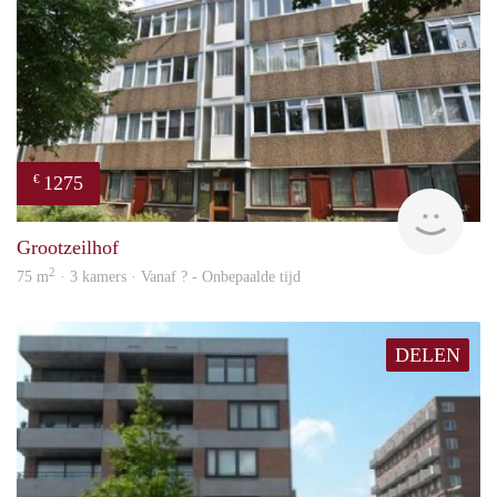
1275
€
rent
Grootzeilhof
2
75 m
· 3 kamers · Vanaf ? - Onbepaalde tijd
DELEN