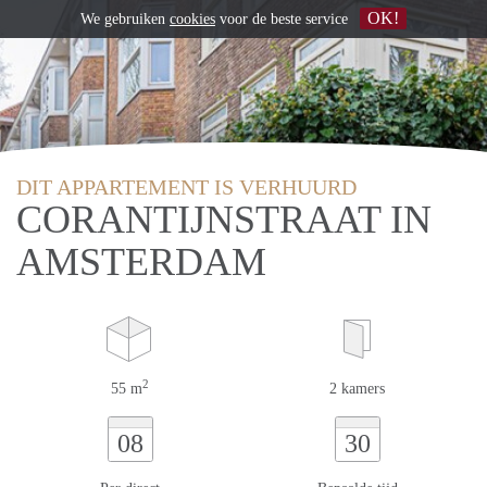
OK!
We gebruiken
cookies
voor de beste service
DIT APPARTEMENT IS VERHUURD
CORANTIJNSTRAAT IN
AMSTERDAM
2
55 m
2 kamers
08
30