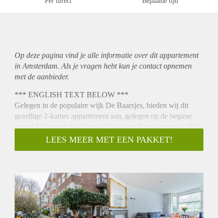
Per direct
Bepaalde tijd
Op deze pagina vind je alle informatie over dit
appartement
in Amsterdam. Als je vragen hebt kun je contact opnemen
met de aanbieder.
*** ENGLISH TEXT BELOW ***
Gelegen in de populaire wijk De Baarsjes, bieden wij dit
gezellige 2-kamer appartement aan, gelegen op de begane
grond. U bevindt zich hier pal naast het Rembrandtpark. Het
Vondelpark en het Surinameplein zijn ook slechts binnen
LEES MEER MET EEN PAKKET!
enkele fietsminuten bereikbaar. Voldoende winkelstraten
(Postjesweg, Kinkerstraat en Overtoom) in de buurt voor de
dagelijkse boodschappen. Tevens bevindt zich de ring A-10
op 2 minuten afstand en heeft u de tram en bus praktisch voor
de deur.
Indeling: Entree begane grond: hal, woonkamer met diverse
inbouwkasten, aparte keuken v.v. koelkast/vriezer, 4-pits