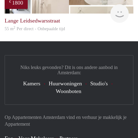
1800
€
Great
Lange Leidsedwarsstraat
2
55 m
Per direct - Onbepaalde tijd
Niks leuks gevonden? Dit is ons andere aanbod in
Amsterdam:
Kamers
Huurwoningen
Studio's
Woonboten
Op Appartementen Amsterdam vind en verhuur je makkelijk je
Appartement