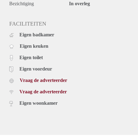
Bezichtiging
In overleg
fridge / freezer, 4-burner stove, microwave and washing
machine. Bedroom at the rear, renovated bathroom, with
shower and toilet. The garden at the back is accessible via the
FACILITEITEN
kitchen and the bedroom.
Extra:
Eigen badkamer
furnished
Eigen keuken
1 bedroom
garden
Eigen toilet
55m2
Eigen voordeur
Vraag de adverteerder
Vraag de adverteerder
Eigen woonkamer