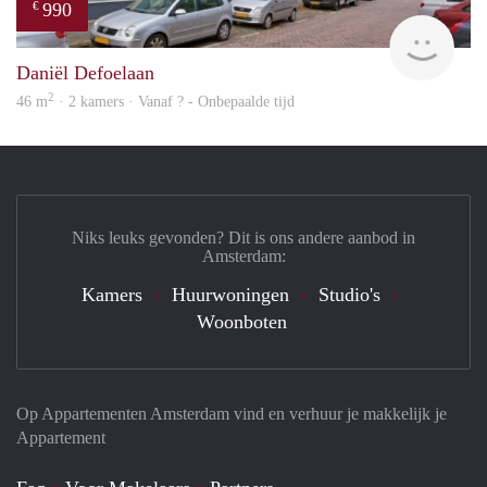
990
€
finde
Daniël Defoelaan
2
46 m
· 2 kamers · Vanaf ? - Onbepaalde tijd
Niks leuks gevonden? Dit is ons andere aanbod in
Amsterdam:
Kamers
Huurwoningen
Studio's
Woonboten
Op Appartementen Amsterdam vind en verhuur je makkelijk je
Appartement