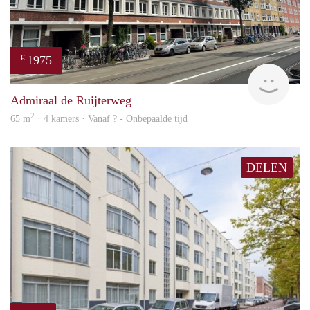
1975
€
NE
Admiraal de Ruijterweg
2
65 m
· 4 kamers · Vanaf ? - Onbepaalde tijd
DELEN