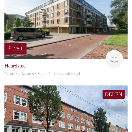
1250
€
finde
Haardstee
2
42 m
· 2 kamers · Vanaf ? - Onbepaalde tijd
DELEN