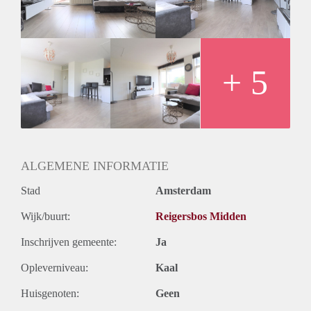
- 3rd floor reachable by stairs
- Sunny south facing balcony
- 65m2
- Registration possible
- Fully equipped Kitchen
+ 5
- Bathroom with shower, sink, toilet and washer/dryer
- Private storage
- Sports amenities in the direct area
Rental price € 1400,- excluding utilities
Deposit equal to 2 months rent
ALGEMENE INFORMATIE
Stad
Amsterdam
Wijk/buurt:
Reigersbos Midden
Inschrijven gemeente:
Ja
Opleverniveau:
Kaal
Huisgenoten:
Geen