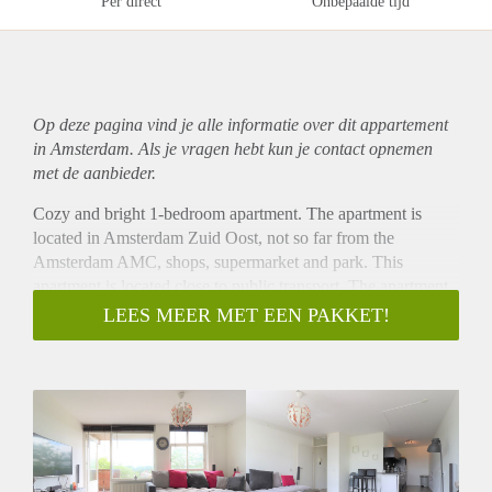
Per direct
Onbepaalde tijd
Op deze pagina vind je alle informatie over dit
appartement
in Amsterdam. Als je vragen hebt kun je contact opnemen
met de aanbieder.
Cozy and bright 1-bedroom apartment. The apartment is
located in Amsterdam Zuid Oost, not so far from the
Amsterdam AMC, shops, supermarket and park. This
apartment is located close to public transport. The apartment
has a spacious sunny balcony with nice open view. The
LEES MEER MET EEN PAKKET!
apartment has a good energy label and there is free parking in
front of the building.
- Directly available for long term
- Fully furnished
- Recently renovated
- 1 bedroom (perfect for a couple or single person)
- Free parking in front of the building