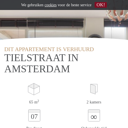
OK!
We gebruiken
cookies
voor de beste service
DIT APPARTEMENT IS VERHUURD
TIELSTRAAT IN
AMSTERDAM
2
65 m
2 kamers
∞
07