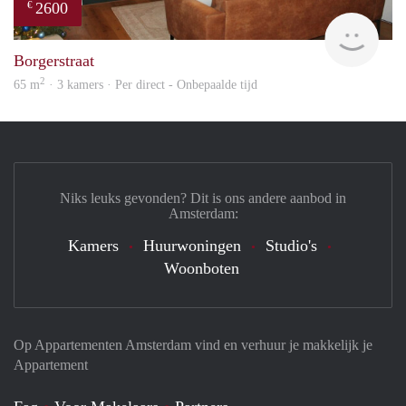
2600
€
Expa
Borgerstraat
2
65 m
· 3 kamers · Per direct - Onbepaalde tijd
Niks leuks gevonden? Dit is ons andere aanbod in
Amsterdam:
Kamers
Huurwoningen
Studio's
Woonboten
Op Appartementen Amsterdam vind en verhuur je makkelijk je
Appartement