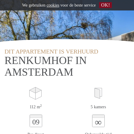
OK!
We gebruiken
cookies
voor de beste service
DIT APPARTEMENT IS VERHUURD
RENKUMHOF IN
AMSTERDAM
2
112 m
5 kamers
∞
09