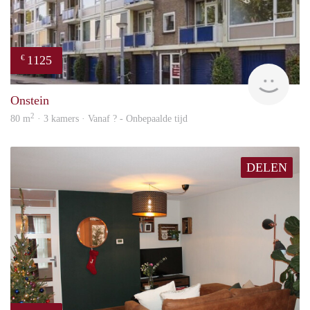
1125
€
rent
Onstein
2
80 m
· 3 kamers · Vanaf ? - Onbepaalde tijd
DELEN