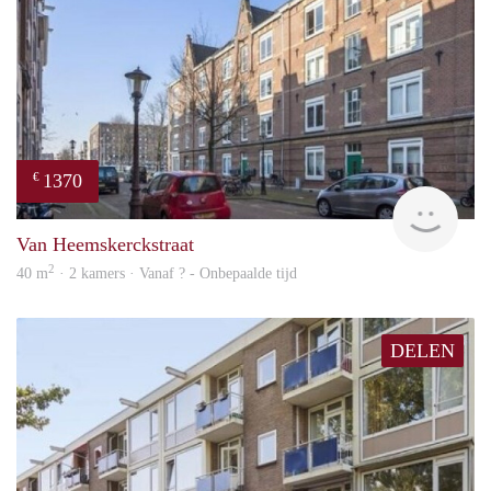
1370
€
finde
Van Heemskerckstraat
2
40 m
· 2 kamers · Vanaf ? - Onbepaalde tijd
DELEN