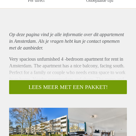
Per direct
Onbepaalde tijd
Op deze pagina vind je alle informatie over dit
appartement
in Amsterdam. Als je vragen hebt kun je contact opnemen
met de aanbieder.
Very spacious unfurnished 4 -bedroom apartment for rent in
Amsterdam. The apartment has a nice balcony, facing south.
Perfect for a family or couple who needs extra space to work
from home. Nearby supermarkets and shops. The metro and
bus stop are at walking distance.
LEES MEER MET EEN PAKKET!
- Available from 15-03-2021 for minimum 12 months
- 4 bedrooms, perfect for a family. (sharing between friends
possible for maximum 2 people)
- 112m2
- Bright half open kitchen with acces to the balcony
- Unfurnished
- Renovated bathroom with shower and sink and toilet