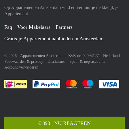
Op Appartementen Amsterdam vind en verhuur je makkelijk je
Appartement
Faq
Voor Makelaars
Partners
Gratis je Appartement aanbieden in Amsterdam
© 2026 - Appartementen Amsterdam - KvK nr. 02094127 –
Nederland
Voorwaarden & privacy
Disclaimer
Spam & nep-accounts
Account verwijderen
Je rekent gemakkelijk af met Paypal
Je rekent gemakkelijk af met M
Je rekent gemakkelij
Je re
€ 890 | NU REAGEREN