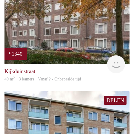
1340
€
rent
Kijkduinstraat
2
49 m
· 3 kamers · Vanaf ? - Onbepaalde tijd
DELEN