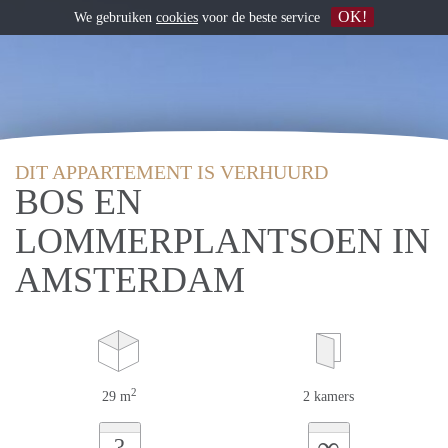
OK!
We gebruiken
cookies
voor de beste service
DIT APPARTEMENT IS VERHUURD
BOS EN
LOMMERPLANTSOEN IN
AMSTERDAM
2
29 m
2 kamers
∞
?