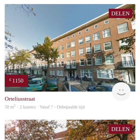
DELEN
1150
€
finde
Orteliusstraat
2
50 m
· 2 kamers · Vanaf ? - Onbepaalde tijd
DELEN