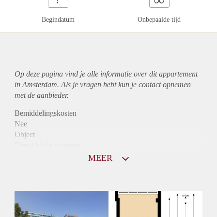
Begindatum
Onbepaalde tijd
Op deze pagina vind je alle informatie over dit
appartement
in Amsterdam. Als je vragen hebt kun je contact opnemen
met de aanbieder.
Bemiddelingskosten
Nee
Object
Direct bij de eigenaar
Borg
MEER
890
Garantiestelling
Niet mogelijk
Huurtoeslag
Mogelijk