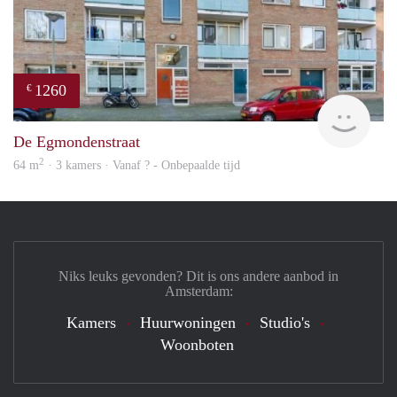
1260
€
rent
De Egmondenstraat
2
64 m
· 3 kamers · Vanaf ? - Onbepaalde tijd
Niks leuks gevonden? Dit is ons andere aanbod in
Amsterdam:
Kamers
Huurwoningen
Studio's
Woonboten