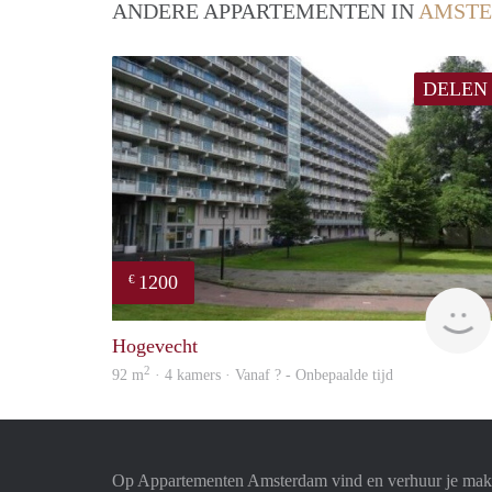
ANDERE APPARTEMENTEN IN
AMST
DELEN
1200
€
Hogevecht
2
92 m
· 4 kamers · Vanaf ? - Onbepaalde tijd
Op Appartementen Amsterdam vind en verhuur je makk