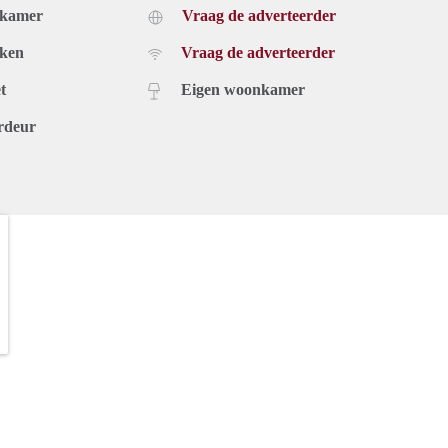
dkamer
Vraag de adverteerder
uken
Vraag de adverteerder
t
Eigen woonkamer
rdeur