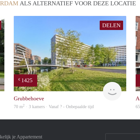
ERDAM
ALS ALTERNATIEF VOOR DEZE LOCATIE
DELEN
1425
€
finder
finder
Grubbehoeve
A
2
70 m
· 3 kamers · Vanaf ? - Onbepaalde tijd
6
elijk je Appartement