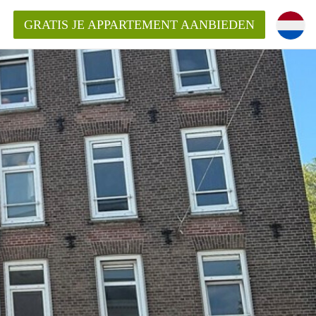
GRATIS JE APPARTEMENT AANBIEDEN
kent die voor mij als huurder in
 een appartement in Amsterdam?
n Amsterdam?
urder van een huur appartement?
open in Amsterdam?