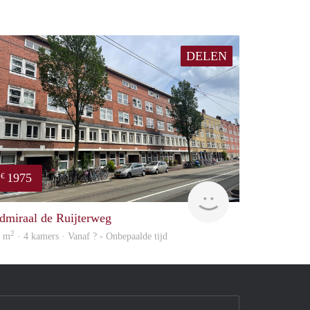
DELEN
1975
€
NEW
dmiraal de Ruijterweg
2
5 m
· 4 kamers · Vanaf ? - Onbepaalde tijd