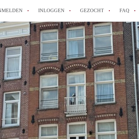
NMELDEN
INLOGGEN
GEZOCHT
FAQ
Wat is de Wet Betaalbare Huur en wat bete
Amsterdam?
Wat zijn de voordelen van het huren van
Hoe vind je een goedkoop appartement i
Wat zijn de verplichtingen van een verhu
Kan je beter een appartement huren of k
Alle veelgestelde vragen