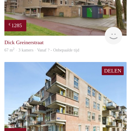
1285
€
finde
Dick Greinerstraat
2
67 m
· 3 kamers · Vanaf ? - Onbepaalde tijd
DELEN