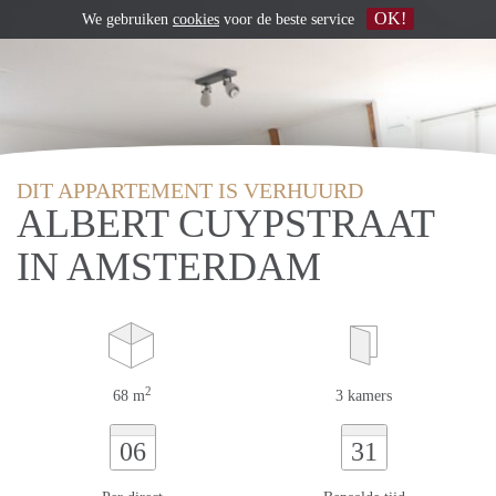
OK!
We gebruiken
cookies
voor de beste service
DIT APPARTEMENT IS VERHUURD
ALBERT CUYPSTRAAT
IN AMSTERDAM
2
68 m
3 kamers
06
31