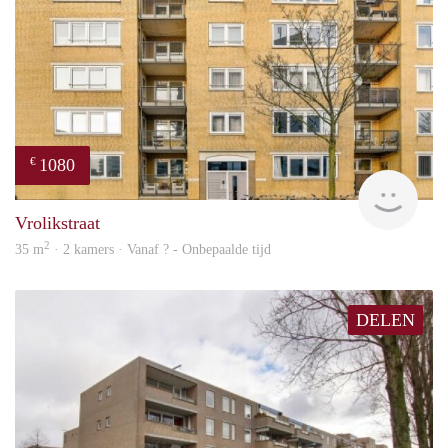
1080
€
finde
Vrolikstraat
2
35 m
· 2 kamers · Vanaf ? - Onbepaalde tijd
DELEN