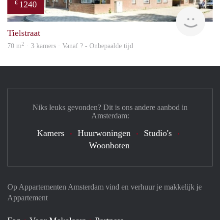
1240
€
Woni
Tielstraat
2
70 m
· 3 kamers · Vanaf ? - Onbepaalde tijd
Niks leuks gevonden? Dit is ons andere aanbod in
Amsterdam:
Kamers
Huurwoningen
Studio's
Woonboten
Op Appartementen Amsterdam vind en verhuur je makkelijk je
Appartement