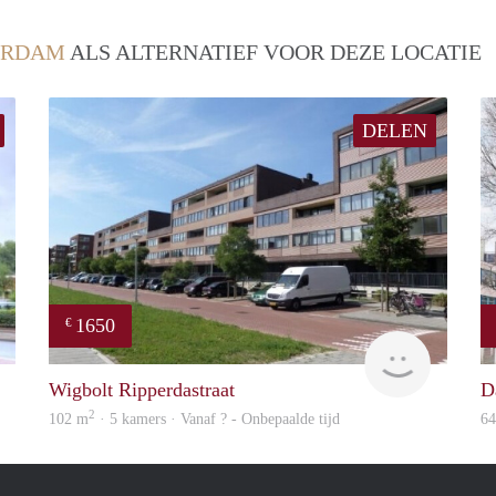
ERDAM
ALS ALTERNATIEF VOOR DEZE LOCATIE
DELEN
1650
€
rent
rent
Wigbolt Ripperdastraat
D
2
102 m
· 5 kamers · Vanaf ? - Onbepaalde tijd
6