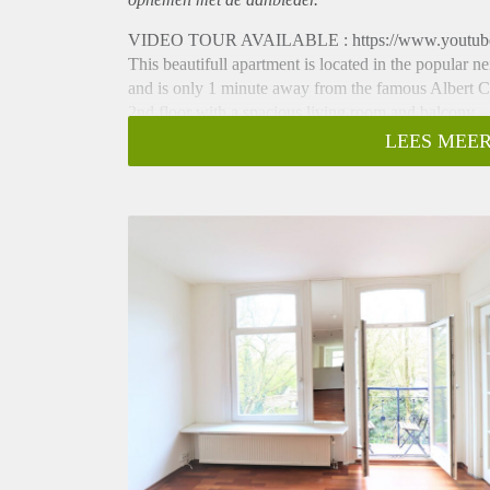
VIDEO TOUR AVAILABLE : https://www.youtub
This beautifull apartment is located in the popular ne
and is only 1 minute away from the famous Albert C
2nd floor with a spacious living room and balcony.
- Available direct for minimum 12 months
LEES MEER
- 1 bedroom
- 75m2
- Unfurnished
- Wooden floor
- Bathroom with shower, sink and toilet
- Sunny balcony
- Separate storage
Rental price € 1650,- excluding utilities
Deposit equal to 2 months rent