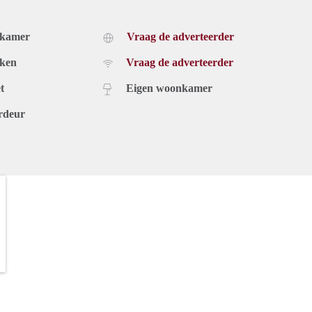
dkamer
Vraag de adverteerder
uken
Vraag de adverteerder
t
Eigen woonkamer
rdeur