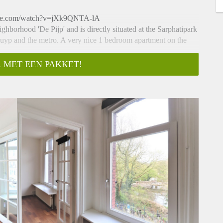
e.com/watch?v=jXk9QNTA-lA
ighborhood 'De Pijp' and is directly situated at the Sarphatipark
uyp and the metro. A very nice 1 bedroom apartment on the
 MET EEN PAKKET!