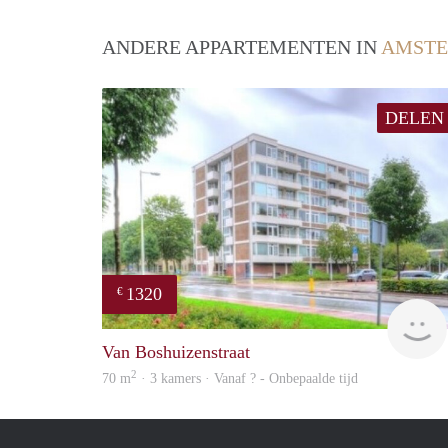
ANDERE APPARTEMENTEN IN
AMST
DELEN
1320
€
Van Boshuizenstraat
2
70 m
· 3 kamers · Vanaf ? - Onbepaalde tijd