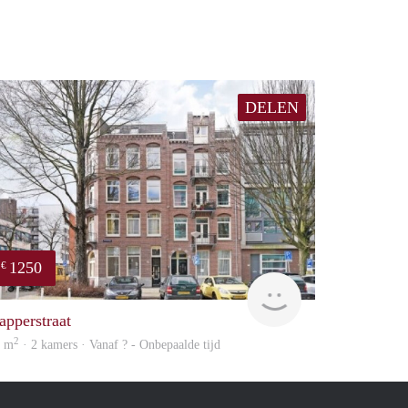
DELEN
1250
€
finder
apperstraat
2
4 m
· 2 kamers · Vanaf ? - Onbepaalde tijd