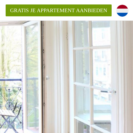
GRATIS JE APPARTEMENT AANBIEDEN
kent die voor mij als huurder in
 een appartement in Amsterdam?
n Amsterdam?
urder van een huur appartement?
open in Amsterdam?