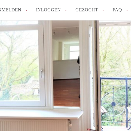
NMELDEN
INLOGGEN
GEZOCHT
FAQ
Wat is de Wet Betaalbare Huur en wat bete
Amsterdam?
Wat zijn de voordelen van het huren van
Hoe vind je een goedkoop appartement i
Wat zijn de verplichtingen van een verhu
Kan je beter een appartement huren of k
Alle veelgestelde vragen