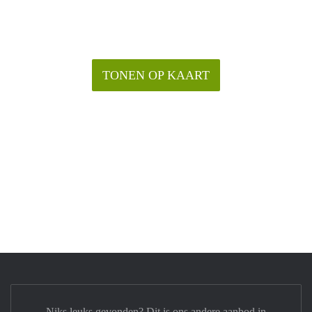
TONEN OP KAART
Niks leuks gevonden? Dit is ons andere aanbod in