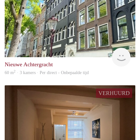
Hous
Nieuwe Achtergracht
2
60 m
· 3 kamers · Per direct - Onbepaalde tijd
VERHUURD