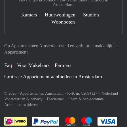
Amsterdam:
Kamers
Huurwoningen
Studio's
Woonboten
Op Appartementen Amsterdam vind en verhuur je makkelijk je
Appartement
Faq
Voor Makelaars
Partners
Gratis je Appartement aanbieden in Amsterdam
© 2026 - Appartementen Amsterdam - KvK nr. 02094127 –
Nederland
Voorwaarden & privacy
Disclaimer
Spam & nep-accounts
Account verwijderen
Je rekent gemakkelijk af met Paypal
Je rekent gemakkelijk af met M
Je rekent gemakkelij
Je re