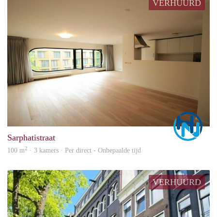
VERHUURD
Marc
Sarphatistraat
2
100 m
· 3 kamers · Per direct - Onbepaalde tijd
VERHUURD