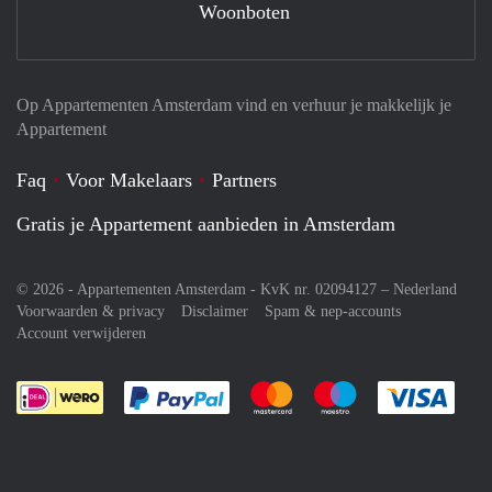
Woonboten
Op Appartementen Amsterdam vind en verhuur je makkelijk je
Appartement
Faq
Voor Makelaars
Partners
Gratis je Appartement aanbieden in Amsterdam
© 2026 - Appartementen Amsterdam - KvK nr. 02094127 –
Nederland
Voorwaarden & privacy
Disclaimer
Spam & nep-accounts
Account verwijderen
Je rekent gemakkelijk af met Paypal
Je rekent gemakkelijk af met M
Je rekent gemakkelij
Je re