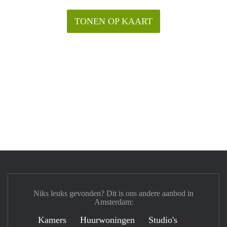
TONEN OP KAART
Niks leuks gevonden? Dit is ons andere aanbod in
Amsterdam:
Kamers
Huurwoningen
Studio's