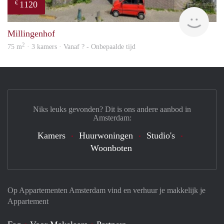
1120
€
finde
Millingenhof
2
75 m
· 3 kamers · Vanaf ? - Onbepaalde tijd
Niks leuks gevonden? Dit is ons andere aanbod in
Amsterdam:
Kamers
Huurwoningen
Studio's
Woonboten
Op Appartementen Amsterdam vind en verhuur je makkelijk je
Appartement