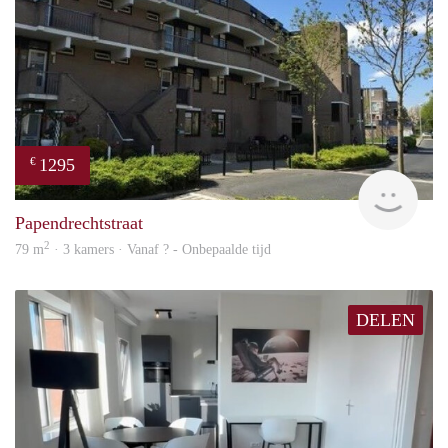
1295
€
rent
Papendrechtstraat
2
79 m
· 3 kamers · Vanaf ? - Onbepaalde tijd
DELEN