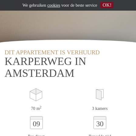
OK!
We gebruiken
cookies
voor de beste service
DIT APPARTEMENT IS VERHUURD
KARPERWEG IN
AMSTERDAM
2
70 m
3 kamers
09
30