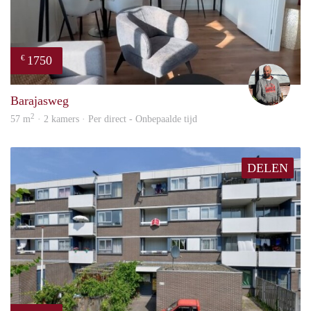
1750
€
Karl
Barajasweg
2
57 m
· 2 kamers · Per direct - Onbepaalde tijd
DELEN