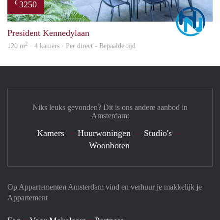
3250
€
Marc
President Kennedylaan
2
120 m
· 4 kamers · Per direct - Bepaalde tijd
Niks leuks gevonden? Dit is ons andere aanbod in
Amsterdam:
Kamers
Huurwoningen
Studio's
Woonboten
Op Appartementen Amsterdam vind en verhuur je makkelijk je
Appartement