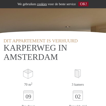
OK!
We gebruiken
cookies
voor de beste service
DIT APPARTEMENT IS VERHUURD
KARPERWEG IN
AMSTERDAM
2
70 m
3 kamers
09
02