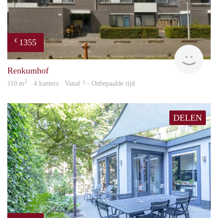
1355
€
finde
Renkumhof
2
110 m
· 4 kamers · Vanaf ? - Onbepaalde tijd
DELEN