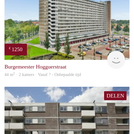
1250
€
rent
Burgemeester Hogguerstraat
2
44 m
· 2 kamers · Vanaf ? - Onbepaalde tijd
DELEN