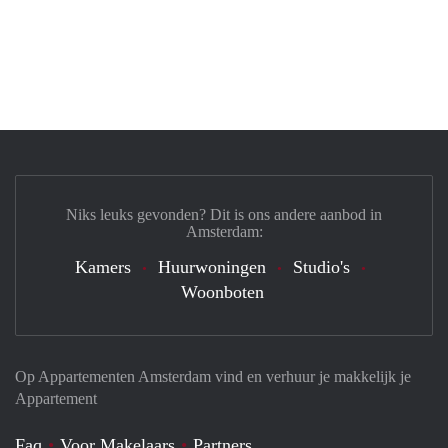
Niks leuks gevonden? Dit is ons andere aanbod in
Amsterdam:
Kamers
Huurwoningen
Studio's
Woonboten
Op Appartementen Amsterdam vind en verhuur je makkelijk je
Appartement
Faq
Voor Makelaars
Partners