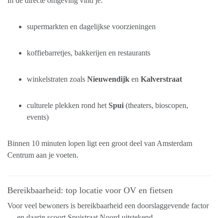
In de directe omgeving vind je:
supermarkten en dagelijkse voorzieningen
koffiebarretjes, bakkerijen en restaurants
winkelstraten zoals
Nieuwendijk
en
Kalverstraat
culturele plekken rond het
Spui
(theaters, bioscopen,
events)
Binnen 10 minuten lopen ligt een groot deel van Amsterdam
Centrum aan je voeten.
Bereikbaarheid: top locatie voor OV en fietsen
Voor veel bewoners is bereikbaarheid een doorslaggevende factor
— en daarin scoort Spuistraat Noord uitstekend.