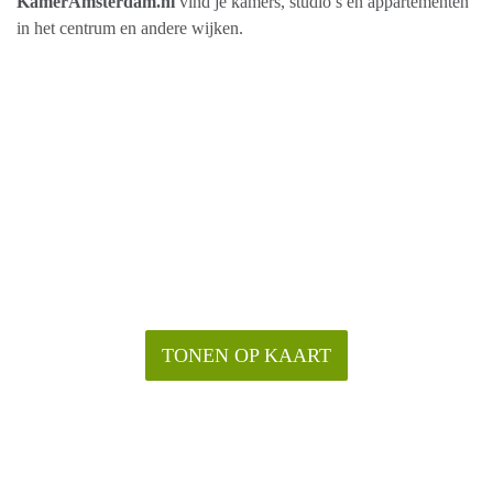
KamerAmsterdam.nl
vind je kamers, studio’s en appartementen
in het centrum en andere wijken.
TONEN OP KAART