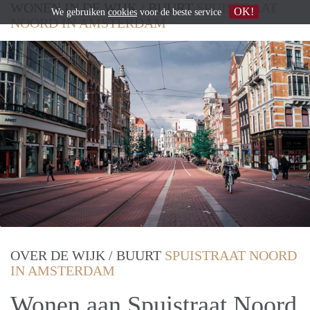
WONEN IN DE WIJK / BUURT
SPUISTRAAT
OK!
We gebruiken
cookies
voor de beste service
NOORD IN AMSTERDAM
OVER DE WIJK / BUURT
SPUISTRAAT NOORD
IN AMSTERDAM
Wonen aan Spuistraat Noord