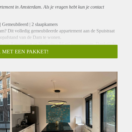
rtement
in Amsterdam. Als je vragen hebt kun je contact
| Gemeubileerd | 2 slaapkamers
am? Dit volledig gemeubileerde appartement aan de Spuistraat
loopafstand van de Dam te wonen.
rum van Amsterdam en biedt circa 84 m² woonruimte. Dankzij de
, supermarkten, openbaar vervoer en diverse andere voorzieningen
 MET EEN PAKKET!
 beschikt over energielabel A. De badkamer en het toilet zijn
and vormt het centrale middelpunt van het appartement.