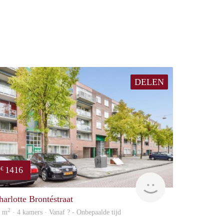
DELEN
1416
€
atation
finder
harlotte Brontéstraat
2
3 m
· 4 kamers · Vanaf ? - Onbepaalde tijd