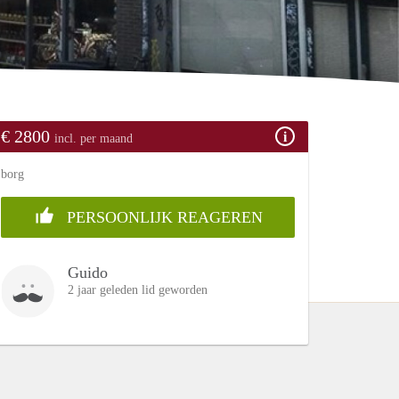
€ 2800
incl. per maand
borg
PERSOONLIJK REAGEREN
Guido
2 jaar geleden lid geworden