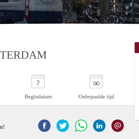
STERDAM
∞
?
Begindatum
Onbepaalde tijd
n!