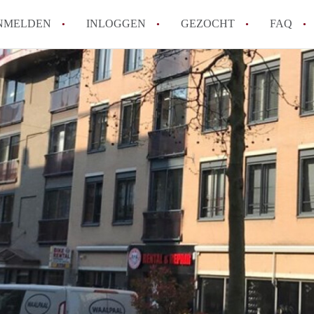
NMELDEN
INLOGGEN
GEZOCHT
FAQ
Wat is de Wet Betaalbare Huur en wat bete
Amsterdam?
Wat zijn de voordelen van het huren van
Hoe vind je een goedkoop appartement i
Wat zijn de verplichtingen van een verhu
Kan je beter een appartement huren of k
Alle veelgestelde vragen