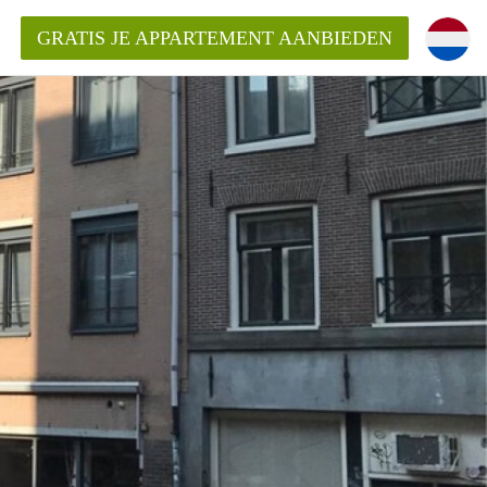
GRATIS JE APPARTEMENT AANBIEDEN
kent die voor mij als huurder in
 een appartement in Amsterdam?
n Amsterdam?
urder van een huur appartement?
open in Amsterdam?