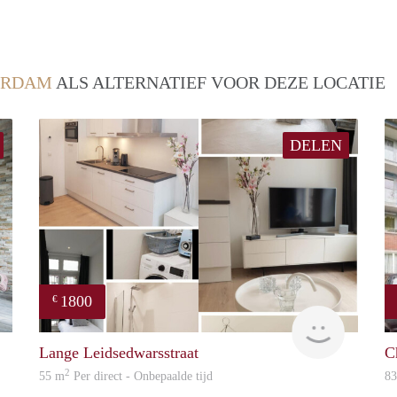
ERDAM
ALS ALTERNATIEF VOOR DEZE LOCATIE
DELEN
1800
€
Amelie
Great Exp
Lange Leidsedwarsstraat
C
2
55 m
Per direct - Onbepaalde tijd
8