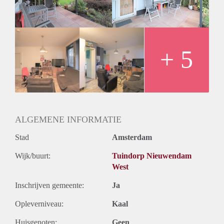
- Kitchen with seperate appliances
- Washing machine in unit
- Bathroom with shower, sink and toilet
- Free parking
- Close to the ferry
+ 5
- Nice garden
Rental price € 1100,- ALL IN
Deposit equal to 2 months rent
ALGEMENE INFORMATIE
Stad
Amsterdam
Wijk/buurt:
Tuindorp Nieuwendam
West
Inschrijven gemeente:
Ja
Opleverniveau:
Kaal
Huisgenoten:
Geen