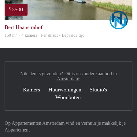
3500
€
Marc
Bert Haanstrahof
2
150 m
· 4 kamers · Per direct - Bepaalde tijd
Niks leuks gevonden? Dit is ons andere aanbod in
Amsterdam:
Kamers
Huurwoningen
Studio's
Woonboten
Op Appartementen Amsterdam vind en verhuur je makkelijk je
Appartement