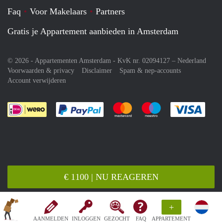
Faq
Voor Makelaars
Partners
Gratis je Appartement aanbieden in Amsterdam
© 2026 - Appartementen Amsterdam - KvK nr. 02094127 –
Nederland
Voorwaarden & privacy
Disclaimer
Spam & nep-accounts
Account verwijderen
Je rekent gemakkelijk af met Paypal
Je rekent gemakkelijk af met M
Je rekent gemakkelij
Je re
€ 1100 | NU REAGEREN
+
AANMELDEN
INLOGGEN
GEZOCHT
FAQ
APPARTEMENT