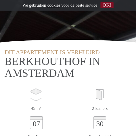
OK!
We gebruiken
cookies
voor de beste service
DIT APPARTEMENT IS VERHUURD
BERKHOUTHOF IN
AMSTERDAM
2
45 m
2 kamers
07
30