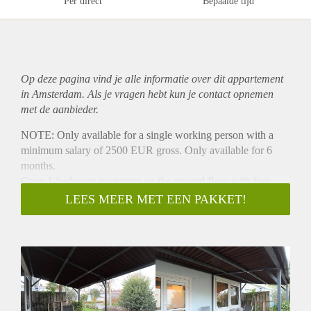
Per direct
Bepaalde tijd
Op deze pagina vind je alle informatie over dit
appartement
in Amsterdam. Als je vragen hebt kun je contact opnemen
met de aanbieder.
NOTE: Only available for a single working person with a
minimum salary of 2500 EUR gross. Only available for 6
months.
Cozy 1-bedroom apartment on the ground floor with free
parking. The apartment is located in the popular North, close
LEES MEER MET EEN PAKKET!
the ferry. The apartment has 1 bedroom and a garden. This
apartment is perfect for a single person.
- Directly available for 6 months
- Fully furnished
- 45m2
- Registration possible
- 1 bedroom