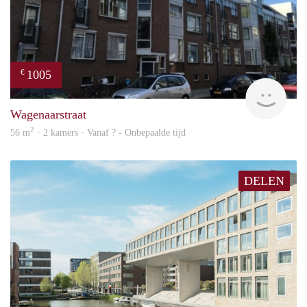
1005
€
finde
Wagenaarstraat
2
56 m
· 2 kamers · Vanaf ? - Onbepaalde tijd
DELEN