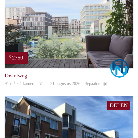
2750
€
Marc
Distelweg
2
91 m
· 4 kamers · Vanaf 31 augustus 2026 - Bepaalde tijd
DELEN