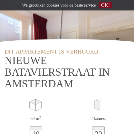
OK!
We gebruiken
cookies
voor de beste service
DIT APPARTEMENT IS VERHUURD
NIEUWE
BATAVIERSTRAAT IN
AMSTERDAM
2
60 m
2 kamers
10
20