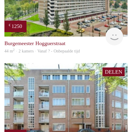
1250
€
rent
Burgemeester Hogguerstraat
2
44 m
· 2 kamers · Vanaf ? - Onbepaalde tijd
DELEN