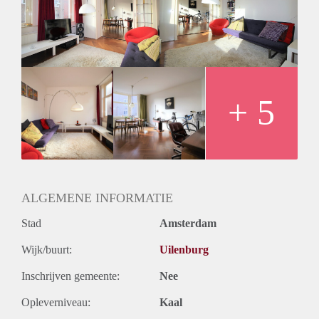
- Fully furnished
- 1st floor reachable by stairs
- Kitchen with all appliances
- Bathroom with seperate shower, sink, toilet and
washer/dryer combi
- Wooden floors
- Registration possible
+ 5
Rental price € 1575,- ALL IN
Deposit equal to 2 month rent
ALGEMENE INFORMATIE
Stad
Amsterdam
Wijk/buurt:
Uilenburg
Inschrijven gemeente:
Nee
Opleverniveau:
Kaal