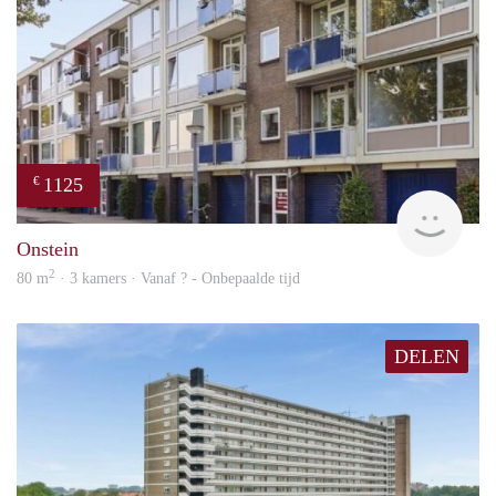
1125
€
finde
Onstein
2
80 m
· 3 kamers · Vanaf ? - Onbepaalde tijd
DELEN