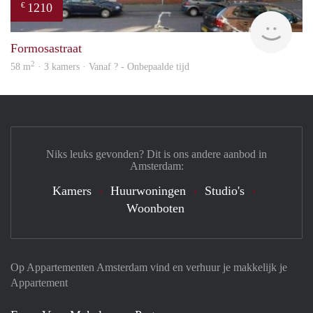
1210
€
finde
Formosastraat
2
58 m
· 3 kamers · Vanaf ? - Onbepaalde tijd
Niks leuks gevonden? Dit is ons andere aanbod in
Amsterdam:
Kamers
Huurwoningen
Studio's
Woonboten
Op Appartementen Amsterdam vind en verhuur je makkelijk je
Appartement