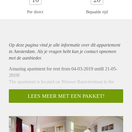
Per direct
Bepaalde tijd
Op deze pagina vind je alle informatie over dit
appartement
in Amsterdam. Als je vragen hebt kun je contact opnemen
met de aanbieder.
Amazing apartment for rent from 04-03-2019 untill 21-05-
2019!
The apartment is located on Nieuwe Batavierstraat in the
center of Amsterdam and offers a nice view over the canal.
The apartment is within walking distance of the Central
LEES MEER MET EEN PAKKET!
Station and also easy to reach by public transport and car.
- Great canalview
- Available from 04-03-2019 to 21-05-2019 (only 2,5
months)
- 1 bedroom