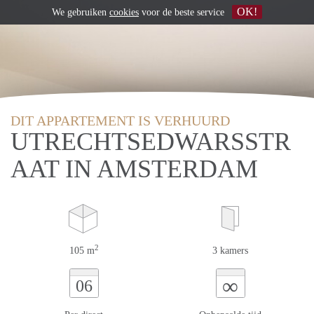
OK!
We gebruiken
cookies
voor de beste service
DIT APPARTEMENT IS VERHUURD
UTRECHTSEDWARSSTR
AAT IN AMSTERDAM
2
105 m
3 kamers
∞
06