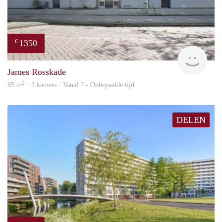
1350
€
finde
James Rosskade
2
85 m
· 3 kamers · Vanaf ? - Onbepaalde tijd
DELEN