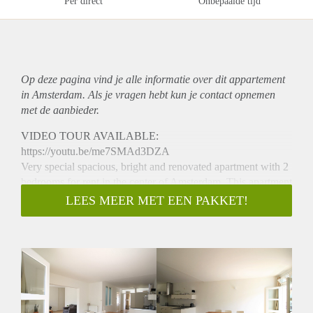
Per direct
Onbepaalde tijd
Op deze pagina vind je alle informatie over dit
appartement
in Amsterdam. Als je vragen hebt kun je contact opnemen
met de aanbieder.
VIDEO TOUR AVAILABLE:
https://youtu.be/me7SMAd3DZA
Very special spacious, bright and renovated apartment with 2
bedrooms for rent in the center of Amsterdam. This apartment
is located next to the famous Utrechtsestraat. Available for
LEES MEER MET EEN PAKKET!
long term rent. The apartment is on the 2nd floor. Shops,
restaurants and bars can be found at your doorstep within 1
minute walk. Public transport connection is perfect, central
station is 7 minutes by bike and tramlines on walking
distance.
- 105m2
- Available from 01-08-2020 for long term