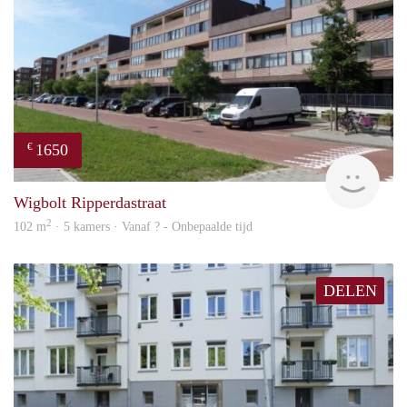
1650
€
rent
Wigbolt Ripperdastraat
2
102 m
· 5 kamers · Vanaf ? - Onbepaalde tijd
DELEN