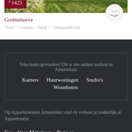
1425
€
finde
Grubbehoeve
2
70 m
· 3 kamers · Vanaf ? - Onbepaalde tijd
Niks leuks gevonden? Dit is ons andere aanbod in
Amsterdam:
Kamers
Huurwoningen
Studio's
Woonboten
Op Appartementen Amsterdam vind en verhuur je makkelijk je
Appartement