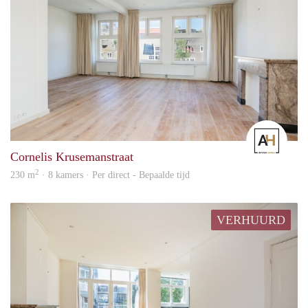
Amst
Cornelis Krusemanstraat
2
230 m
· 8 kamers · Per direct - Bepaalde tijd
VERHUURD