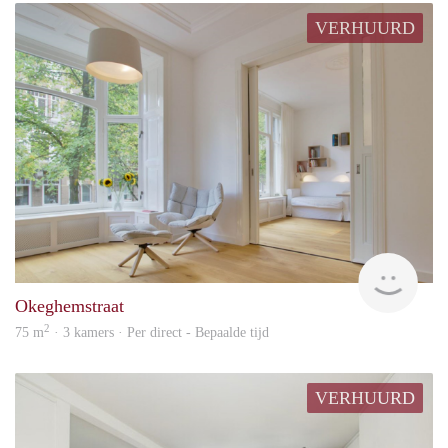
VERHUURD
Alco
Okeghemstraat
2
75 m
· 3 kamers · Per direct - Bepaalde tijd
VERHUURD