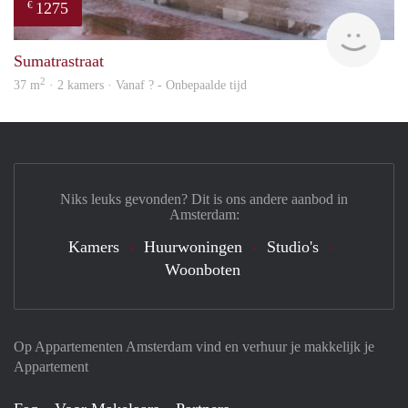
1275
€
finde
Sumatrastraat
2
37 m
· 2 kamers · Vanaf ? - Onbepaalde tijd
Niks leuks gevonden? Dit is ons andere aanbod in
Amsterdam:
Kamers
Huurwoningen
Studio's
Woonboten
Op Appartementen Amsterdam vind en verhuur je makkelijk je
Appartement