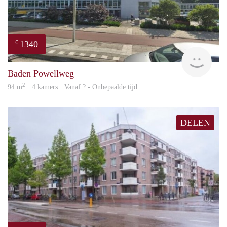
1340
€
rent
Baden Powellweg
2
94 m
· 4 kamers · Vanaf ? - Onbepaalde tijd
DELEN