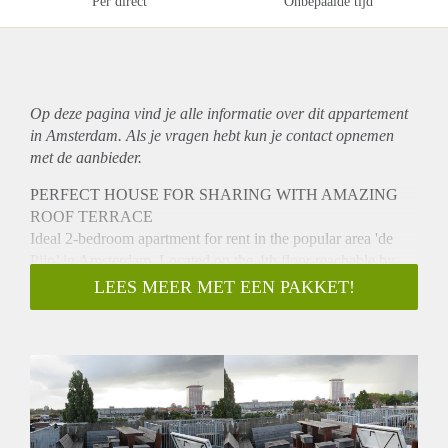
Per direct
Onbepaalde tijd
Op deze pagina vind je alle informatie over dit
appartement
in Amsterdam. Als je vragen hebt kun je contact opnemen
met de aanbieder.
PERFECT HOUSE FOR SHARING WITH AMAZING
ROOF TERRACE
Ideal 2-bedroom apartment for rent in the popular area 'de
Pijp’ in Amsterdam. Located on the 4th floor reachable by
stairs. The apartment is located close to bars, restaurants,
LEES MEER MET EEN PAKKET!
shops and supermarkets and easy to reach by public transport
and car. The apartment offers an amazing 30m2 roof terrace.
- Available from 01-09-2020 for minimum 12 months
- 2 bedrooms (sharing possible)
- 70m²
- Small kitchen with appliances
- Unfurnished