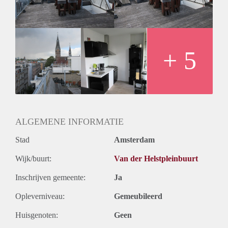
- Bathroom with bathtub, separate shower, sink and toilet
- Washing machine and dryer in unit
- Amazing roof terrace and a balcony
- Close to public transport
- Registration possible
+ 5
- Double glassed windows
Rental price € 1990,- excluding utilities
Deposit equal to 2 months rent
ALGEMENE INFORMATIE
Stad
Amsterdam
Wijk/buurt:
Van der Helstpleinbuurt
Inschrijven gemeente:
Ja
Opleverniveau:
Gemeubileerd
Huisgenoten:
Geen