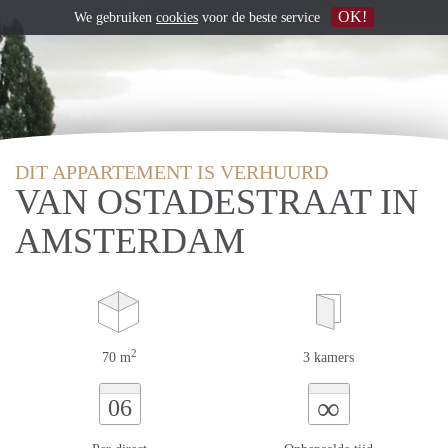
OK!
We gebruiken
cookies
voor de beste service
DIT APPARTEMENT IS VERHUURD
VAN OSTADESTRAAT IN
AMSTERDAM
2
70 m
3 kamers
∞
06