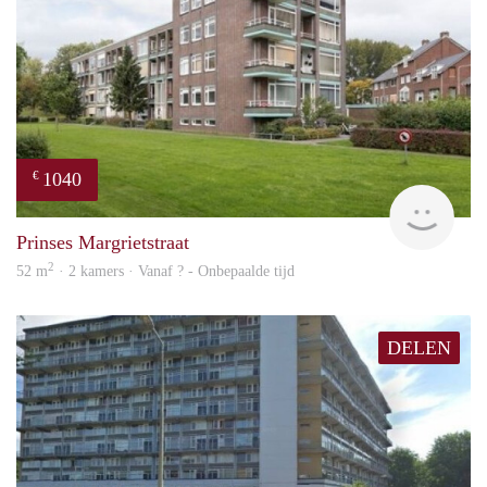
1040
€
finde
Prinses Margrietstraat
2
52 m
· 2 kamers · Vanaf ? - Onbepaalde tijd
DELEN