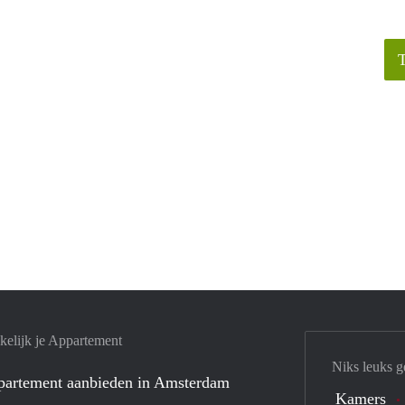
elijk je Appartement
Niks leuks g
ppartement aanbieden in Amsterdam
Kamers