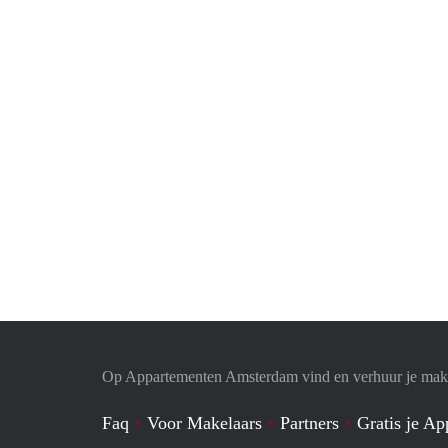
Op Appartementen Amsterdam vind en verhuur je makk
Faq
Voor Makelaars
Partners
Gratis je A