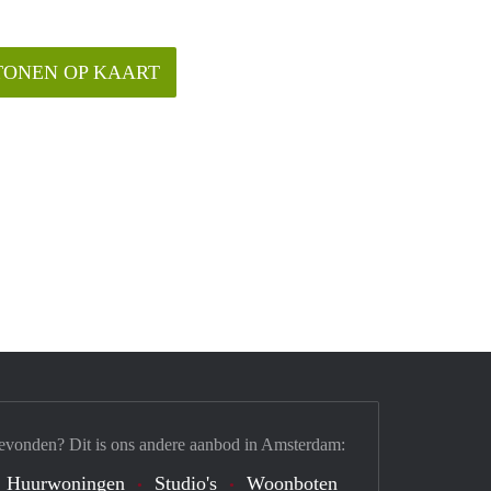
TONEN OP KAART
evonden? Dit is ons andere aanbod in Amsterdam:
Huurwoningen
Studio's
Woonboten