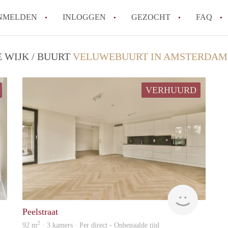
NMELDEN
INLOGGEN
GEZOCHT
FAQ
 WIJK / BUURT
VELUWEBUURT IN AMSTERDAM
Wat is de Wet Betaalbare Huur en wat bete
Amsterdam?
VERHUURD
Wat zijn de voordelen van het huren van
Hoe vind je een goedkoop appartement i
Wat zijn de verplichtingen van een verhu
Kan je beter een appartement huren of k
Alle veelgestelde vragen
House
House
Peelstraat
2
92 m
· 3 kamers · Per direct - Onbepaalde tijd