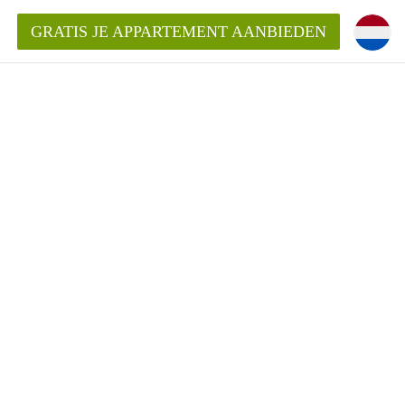
GRATIS JE APPARTEMENT AANBIEDEN
kent die voor mij als huurder in
 een appartement in Amsterdam?
n Amsterdam?
urder van een huur appartement?
open in Amsterdam?