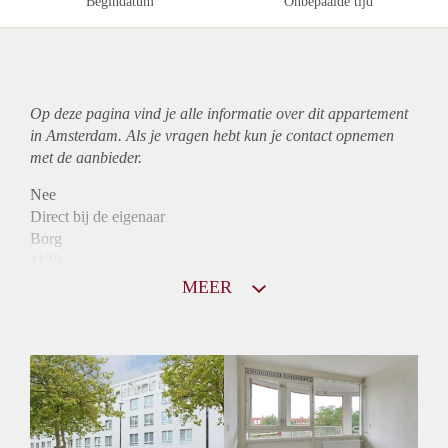
Begindatum
Onbepaalde tijd
Op deze pagina vind je alle informatie over dit
appartement
in Amsterdam. Als je vragen hebt kun je contact opnemen
met de aanbieder.
Nee
Direct bij de eigenaar
Borg
1120
Garantiestelling
MEER
Mogelijk
Huurtoeslag
Mogelijk
Inkomen eis
N.V.T.
Huurtermijn
Onbepaalde termijn