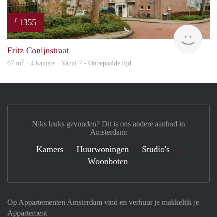
1355
€
rent
Fritz Conijnstraat
2
67 m
· 4 kamers · Vanaf ? - Onbepaalde tijd
Niks leuks gevonden? Dit is ons andere aanbod in
Amsterdam:
Kamers
Huurwoningen
Studio's
Woonboten
Op Appartementen Amsterdam vind en verhuur je makkelijk je
Appartement