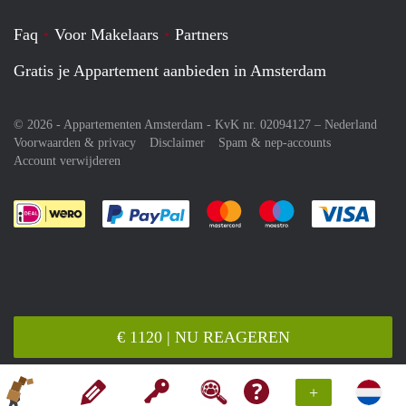
Faq
Voor Makelaars
Partners
Gratis je Appartement aanbieden in Amsterdam
© 2026 - Appartementen Amsterdam - KvK nr. 02094127 –
Nederland
Voorwaarden & privacy
Disclaimer
Spam & nep-accounts
Account verwijderen
Je rekent gemakkelijk af met Paypal
Je rekent gemakkelijk af met M
Je rekent gemakkelij
Je re
€ 1120 | NU REAGEREN
+