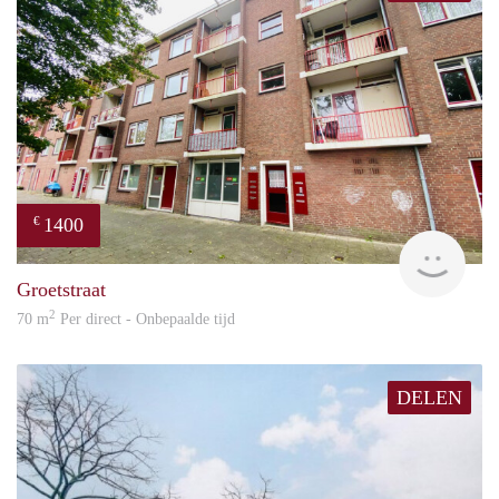
1400
€
Great
Groetstraat
2
70 m
Per direct - Onbepaalde tijd
DELEN