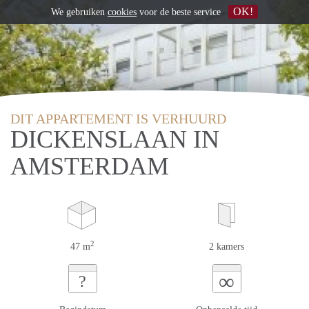
OK!
We gebruiken
cookies
voor de beste service
DIT APPARTEMENT IS VERHUURD
DICKENSLAAN IN
AMSTERDAM
2
47 m
2 kamers
∞
?