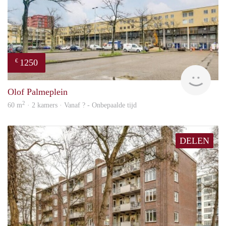
1250
€
rent
Olof Palmeplein
2
60 m
· 2 kamers · Vanaf ? - Onbepaalde tijd
DELEN