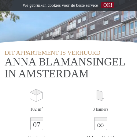
OK!
We gebruiken
cookies
voor de beste service
DIT APPARTEMENT IS VERHUURD
ANNA BLAMANSINGEL
IN AMSTERDAM
2
102 m
3 kamers
∞
07