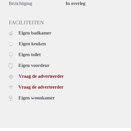
keuken (v.v. diverse inbouw apparatuur).
Bezichtiging
In overleg
Extra:
- volledig gemeubileerd
- recentelijk gerenoveerd
FACILITEITEN
- 2 goede slaapkamers
Eigen badkamer
- aparte berging
- totaal ca 102m2
Eigen keuken
LET OP: bovenop de huurprijs €100 p/mnd voor privé
parkeerplaats
Eigen toilet
Eigen voordeur
Vraag de adverteerder
Vraag de adverteerder
Eigen woonkamer