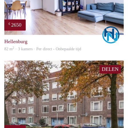
2650
€
Marc
Hellenburg
2
82 m
· 3 kamers · Per direct - Onbepaalde tijd
DELEN