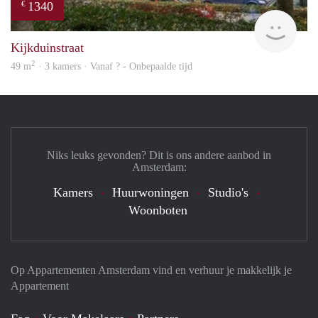
1340
€
rent
Kijkduinstraat
2
49 m
· 3 kamers · Vanaf ? - Onbepaalde tijd
Niks leuks gevonden? Dit is ons andere aanbod in
Amsterdam:
Kamers
Huurwoningen
Studio's
Woonboten
Op Appartementen Amsterdam vind en verhuur je makkelijk je
Appartement