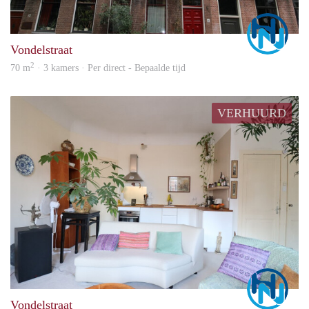
Marc
Vondelstraat
2
70 m
· 3 kamers · Per direct - Bepaalde tijd
VERHUURD
Marc
Vondelstraat