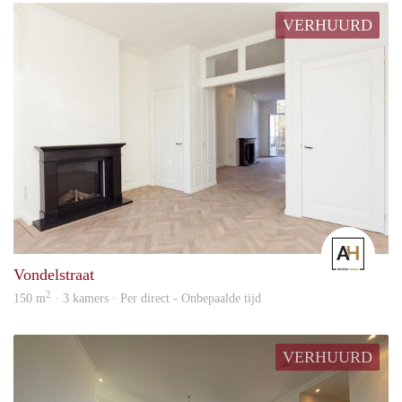
VERHUURD
Amst
Vondelstraat
2
150 m
· 3 kamers · Per direct - Onbepaalde tijd
VERHUURD