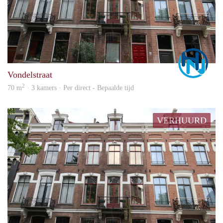
Marc
Vondelstraat
2
70 m
· 3 kamers · Per direct - Bepaalde tijd
VERHUURD