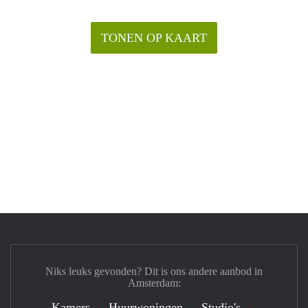
TONEN OP KAART
Niks leuks gevonden? Dit is ons andere aanbod in
Amsterdam:
Kamers
Huurwoningen
Studio's