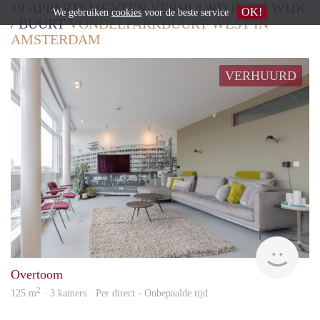
18 APPARTEMENTEN VERHUURD IN DE WIJK
OK!
We gebruiken
cookies
voor de beste service
/ BUURT
VONDELPARKBUURT WEST IN
AMSTERDAM
VERHUURD
Allr
Overtoom
2
125 m
· 3 kamers · Per direct - Onbepaalde tijd