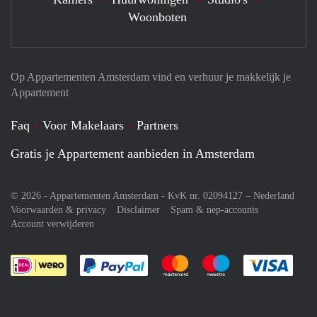
Woonboten
Op Appartementen Amsterdam vind en verhuur je makkelijk je
Appartement
Faq
Voor Makelaars
Partners
Gratis je Appartement aanbieden in Amsterdam
© 2026 - Appartementen Amsterdam - KvK nr. 02094127 –
Nederland
Voorwaarden & privacy
Disclaimer
Spam & nep-accounts
Account verwijderen
Je rekent gemakkelijk af met Paypal
Je rekent gemakkelijk af met M
Je rekent gemakkelij
Je re