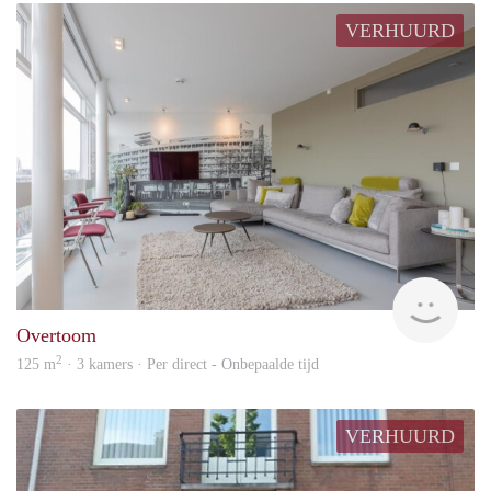
VERHUURD
Allr
Overtoom
2
125 m
· 3 kamers · Per direct - Onbepaalde tijd
VERHUURD