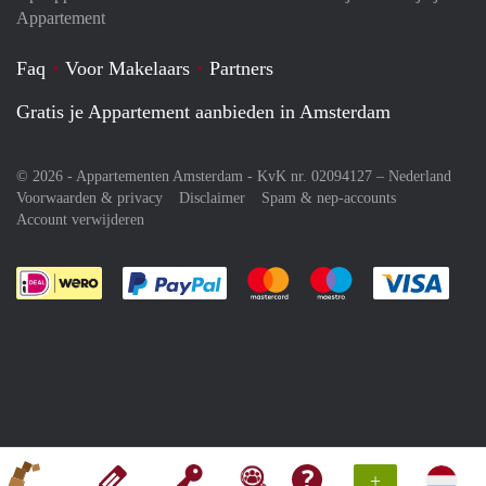
Appartement
Faq
Voor Makelaars
Partners
Gratis je Appartement aanbieden in Amsterdam
© 2026 - Appartementen Amsterdam - KvK nr. 02094127 –
Nederland
Voorwaarden & privacy
Disclaimer
Spam & nep-accounts
Account verwijderen
Je rekent gemakkelijk af met Paypal
Je rekent gemakkelijk af met M
Je rekent gemakkelij
Je re
+