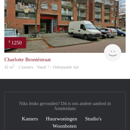
1250
€
finde
Charlotte Brontéstraat
2
42 m
· 2 kamers · Vanaf ? - Onbepaalde tijd
Niks leuks gevonden? Dit is ons andere aanbod in
Amsterdam:
Kamers
Huurwoningen
Studio's
Woonboten