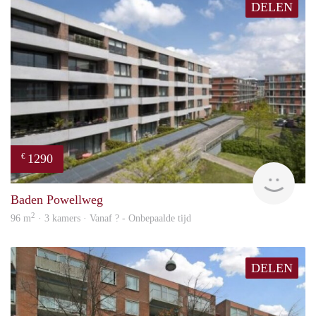
DELEN
1290
€
finde
Baden Powellweg
2
96 m
· 3 kamers · Vanaf ? - Onbepaalde tijd
DELEN