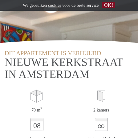
OK!
We gebruiken
cookies
voor de beste service
DIT APPARTEMENT IS VERHUURD
NIEUWE KERKSTRAAT
IN AMSTERDAM
2
70 m
2 kamers
∞
08