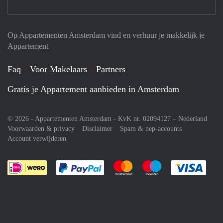
Op Appartementen Amsterdam vind en verhuur je makkelijk je
Appartement
Faq
Voor Makelaars
Partners
Gratis je Appartement aanbieden in Amsterdam
© 2026 - Appartementen Amsterdam - KvK nr. 02094127 –
Nederland
Voorwaarden & privacy
Disclaimer
Spam & nep-accounts
Account verwijderen
Je rekent gemakkelijk af met Paypal
Je rekent gemakkelijk af met M
Je rekent gemakkelij
Je re