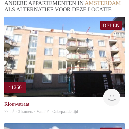
ANDERE APPARTEMENTEN IN
AMSTERDAM
ALS ALTERNATIEF VOOR DEZE LOCATIE
DELEN
1260
€
rent
Riouwstraat
2
77 m
· 3 kamers · Vanaf ? - Onbepaalde tijd