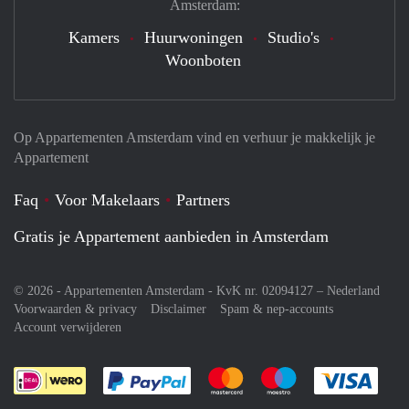
Amsterdam:
Kamers
Huurwoningen
Studio's
Woonboten
Op Appartementen Amsterdam vind en verhuur je makkelijk je
Appartement
Faq
Voor Makelaars
Partners
Gratis je Appartement aanbieden in Amsterdam
© 2026 - Appartementen Amsterdam - KvK nr. 02094127 –
Nederland
Voorwaarden & privacy
Disclaimer
Spam & nep-accounts
Account verwijderen
Je rekent gemakkelijk af met Paypal
Je rekent gemakkelijk af met M
Je rekent gemakkelij
Je re