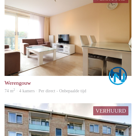
Marc
Werengouw
2
74 m
· 4 kamers · Per direct - Onbepaalde tijd
VERHUURD