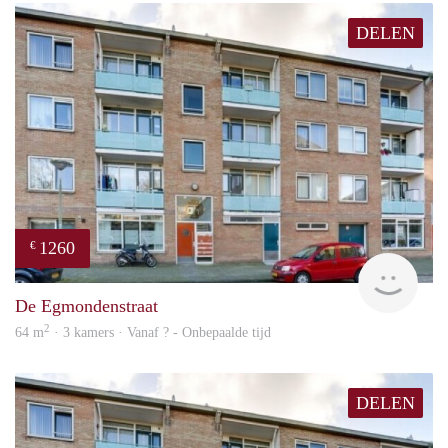
DELEN
1260
€
finde
De Egmondenstraat
2
64 m
· 3 kamers · Vanaf ? - Onbepaalde tijd
DELEN