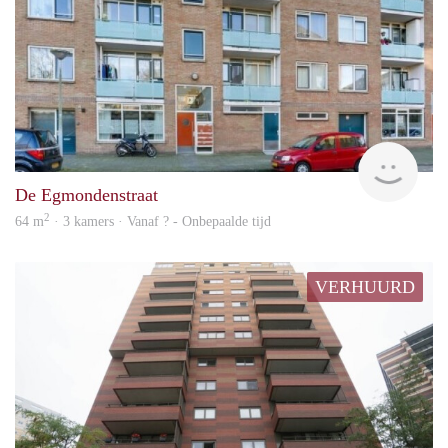
finde
De Egmondenstraat
2
64 m
· 3 kamers · Vanaf ? - Onbepaalde tijd
VERHUURD