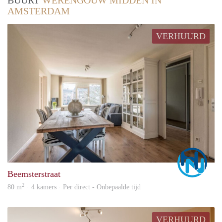
BUURT
WERENGOUW MIDDEN IN
AMSTERDAM
VERHUURD
Marc
Beemsterstraat
2
80 m
· 4 kamers · Per direct - Onbepaalde tijd
VERHUURD