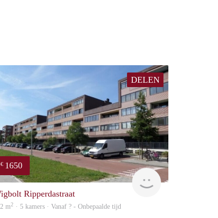
DELEN
1650
€
rent
igbolt Ripperdastraat
2
02 m
· 5 kamers · Vanaf ? - Onbepaalde tijd