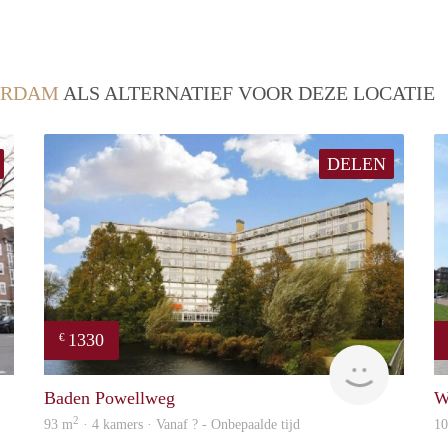
ERDAM
ALS ALTERNATIEF VOOR DEZE LOCATIE
DELEN
1330
€
finder
finder
Baden Powellweg
W
2
93 m
· 4 kamers · Vanaf ? - Onbepaalde tijd
1