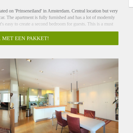
ated on 'Prinseneiland' in Amsterdam. Central location but very
car. The apartment is fully furnished and has a lot of modernly
t's easy to create a second bedroom for guests. This is a must
option to extend
 MET EEN PAKKET!