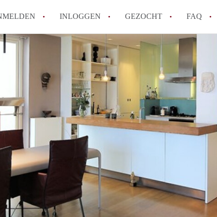
NMELDEN
INLOGGEN
GEZOCHT
FAQ
Wat is de Wet Betaalbare Huur en wat bete
Amsterdam?
Wat zijn de voordelen van het huren van
Hoe vind je een goedkoop appartement i
Wat zijn de verplichtingen van een verhu
Kan je beter een appartement huren of k
Alle veelgestelde vragen