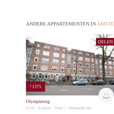
ANDERE APPARTEMENTEN IN
AMST
DELEN
1375
€
Olympiaweg
2
55 m
· 3 kamers · Vanaf ? - Onbepaalde tijd