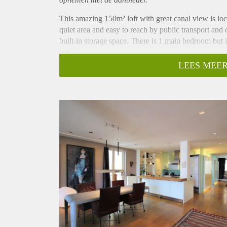
This amazing 150m² loft with great canal view is loc
quiet area and easy to reach by public transport and 
built-in storage space. There is 1 main bedroom but i
see.
- Directly available for minimum 6 months with the 
LEES MEER
- Fully furnished with modern design furniture
- 1 bedroom with option to create a second bedroom
- Located on second floor
- Bathroom with Bathtub, shower and sink.
- Fully equipped kitchen
- 150m² total living space
- Amazing canal view
- Registration possible
- Perfect apartment for expats
Rental price € 2950,- excluding utilities
Deposit equal to 2 months rent