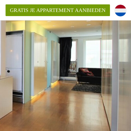
GRATIS JE APPARTEMENT AANBIEDEN
kent die voor mij als huurder in
 een appartement in Amsterdam?
n Amsterdam?
urder van een huur appartement?
open in Amsterdam?