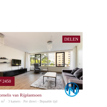
DELEN
2450
€
Marco
ornelis van Rijplantsoen
2
5 m
· 3 kamers · Per direct - Bepaalde tijd