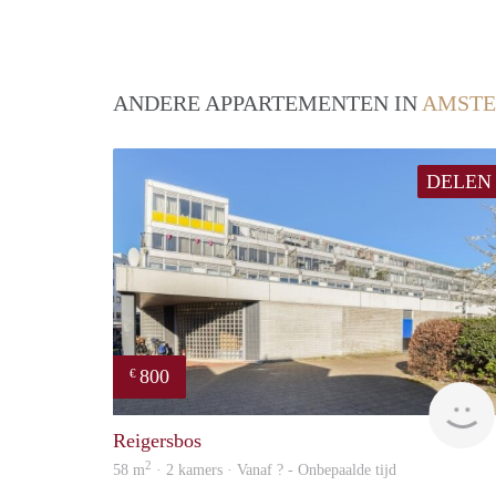
ANDERE APPARTEMENTEN IN
AMST
DELEN
800
€
Reigersbos
2
58 m
· 2 kamers · Vanaf ? - Onbepaalde tijd