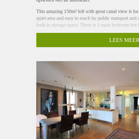
This amazing 150m² loft with great canal view is loc
quiet area and easy to reach by public transport and 
built-in storage space. There is 1 main bedroom but i
see.
- Directly available for minimum 6 months with the 
LEES MEER
- Fully furnished with modern design furniture
- 1 bedroom with option to create a second bedroom
- Located on second floor
- Bathroom with Bathtub, shower and sink.
- Fully equipped kitchen
- 150m² total living space
- Amazing canal view
- Registration possible
- Perfect apartment for expats
Rental price € 2950,- excluding utilities
Deposit equal to 2 months rent