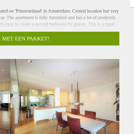
ated on 'Prinseneiland' in Amsterdam. Central location but very
car. The apartment is fully furnished and has a lot of modernly
t's easy to create a second bedroom for guests. This is a must
option to extend
 MET EEN PAKKET!