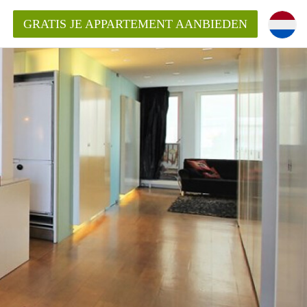
GRATIS JE APPARTEMENT AANBIEDEN
kent die voor mij als huurder in
 een appartement in Amsterdam?
n Amsterdam?
urder van een huur appartement?
open in Amsterdam?