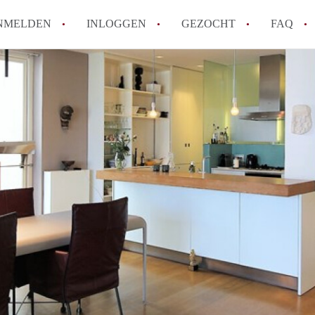
NMELDEN
INLOGGEN
GEZOCHT
FAQ
Wat is de Wet Betaalbare Huur en wat bete
Amsterdam?
Wat zijn de voordelen van het huren van
Hoe vind je een goedkoop appartement i
Wat zijn de verplichtingen van een verhu
Kan je beter een appartement huren of k
Alle veelgestelde vragen