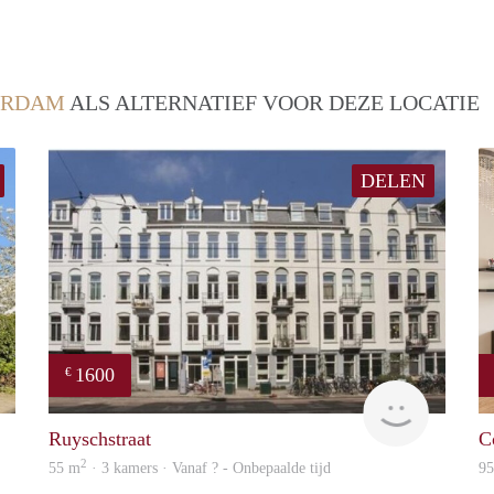
ERDAM
ALS ALTERNATIEF VOOR DEZE LOCATIE
DELEN
1600
€
finder
rent
Ruyschstraat
C
2
55 m
· 3 kamers · Vanaf ? - Onbepaalde tijd
9