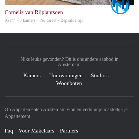
Cornelis van Rijplantsoen
2
95 m
· 3 kamers · Per direct - Bepaalde tijd
Niks leuks gevonden? Dit is ons andere aanbod in
Amsterdam:
Kamers
Huurwoningen
Studio's
Woonboten
Op Appartementen Amsterdam vind en verhuur je makkelijk je
Appartement
Faq
Voor Makelaars
Partners