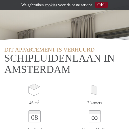
OK!
We gebruiken
cookies
voor de beste service
DIT APPARTEMENT IS VERHUURD
SCHIPLUIDENLAAN IN
AMSTERDAM
2
46 m
2 kamers
∞
08