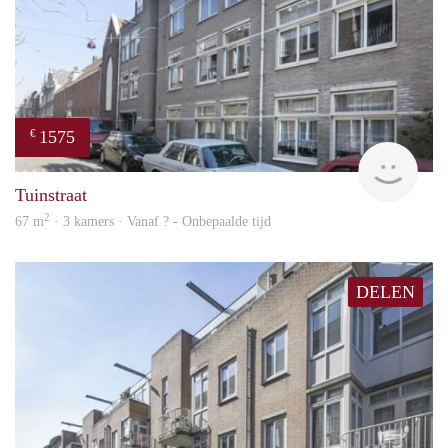
1575
€
finde
Tuinstraat
2
67 m
· 3 kamers · Vanaf ? - Onbepaalde tijd
DELEN