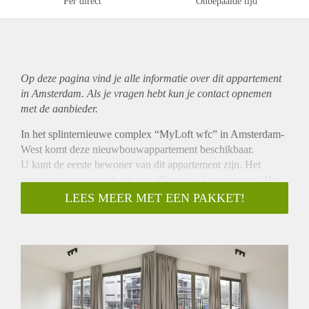
Per direct
Onbepaalde tijd
Op deze pagina vind je alle informatie over dit
appartement
in Amsterdam. Als je vragen hebt kun je contact opnemen
met de aanbieder.
In het splinternieuwe complex “MyLoft wfc” in Amsterdam-
West komt deze nieuwbouwappartement beschikbaar.
U kunt de eerste bewoner van dit appartement zijn. Het
appartementen complex is van alle gemakken voorzien. Het
appartement wordt kant en klaar opgeleverd met een
LEES MEER MET EEN PAKKET!
hoogwaardige vloer, wand afwerking, keuken met
apparatuur.
Het appartement heeft een bewoonbare oppervlakte van 46
m² en tevens heeft u uw eigen parkeerplaats en is er een
gemeenschappelijke tuin aanwezig.
Huur: 1500, – excl. Nutsvoorzieningen.
Voorkeur voor huurcontract van minimaal 2 jaar.