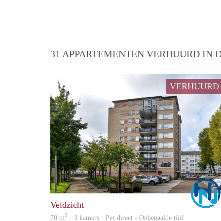
31 APPARTEMENTEN VERHUURD IN D
VERHUURD
Veldzicht
2
70 m
· 3 kamers · Per direct - Onbepaalde tijd