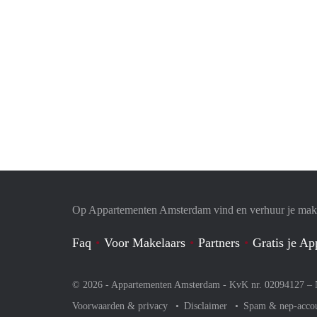
Op Appartementen Amsterdam vind en verhuur je makk
Faq
Voor Makelaars
Partners
Gratis je A
© 2026 - Appartementen Amsterdam - KvK nr. 02094127 –
Voorwaarden & privacy
Disclaimer
Spam & nep-acco