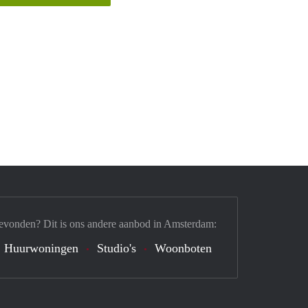
evonden? Dit is ons andere aanbod in Amsterdam:
Huurwoningen
Studio's
Woonboten