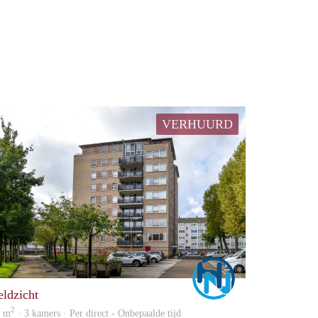
VERHUURD
Marco
eldzicht
2
0 m
· 3 kamers · Per direct - Onbepaalde tijd