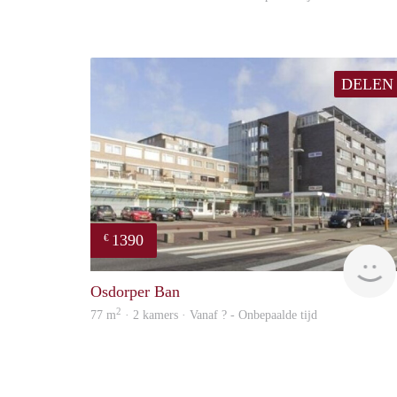
DELEN
1390
€
Osdorper Ban
2
77 m
· 2 kamers · Vanaf ? - Onbepaalde tijd