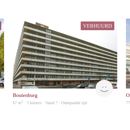
VERHUURD
Marco
Woning
Boutenburg
O
2
67 m
· 3 kamers · Vanaf ? - Onbepaalde tijd
7