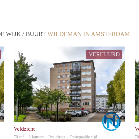
E WIJK / BUURT
WILDEMAN IN AMSTERDAM
VERHUURD
Marco
Marco
Veldzicht
V
2
70 m
· 3 kamers · Per direct - Onbepaalde tijd
7