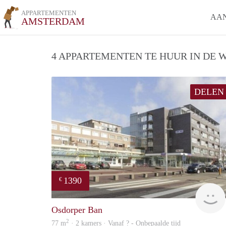
APPARTEMENTEN
AA
AMSTERDAM
4 APPARTEMENTEN TE HUUR IN DE W
DELEN
1390
€
Osdorper Ban
2
77 m
· 2 kamers · Vanaf ? - Onbepaalde tijd