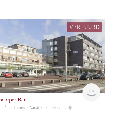
VERHUURD
Woning
sdorper Ban
2
7 m
· 2 kamers · Vanaf ? - Onbepaalde tijd