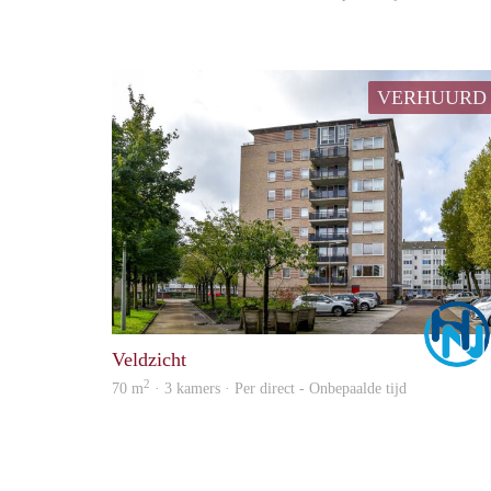
VERHUURD
Veldzicht
2
70 m
· 3 kamers · Per direct - Onbepaalde tijd