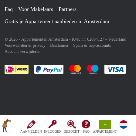
Faq
Voor Makelaars
Partners
Gratis je Appartement aanbieden in Amsterdam
© 2026 - Appartementen Amsterdam - KvK nr. 02094127 –
Nederland
Voorwaarden & privacy
Disclaimer
Spam & nep-accounts
Account verwijderen
Je rekent gemakkelijk af met Paypal
Je rekent gemakkelijk af met M
Je rekent gemakkelij
Je re
+
AANMELDEN
INLOGGEN
GEZOCHT
FAQ
APPARTEMENT