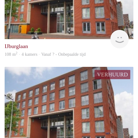
rent
IJburglaan
2
108 m
· 4 kamers · Vanaf ? - Onbepaalde tijd
VERHUURD