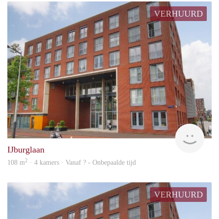
VERHUURD
Woni
IJburglaan
2
108 m
· 4 kamers · Vanaf ? - Onbepaalde tijd
VERHUURD