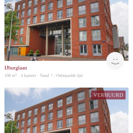
Woni
IJburglaan
2
108 m
· 4 kamers · Vanaf ? - Onbepaalde tijd
VERHUURD