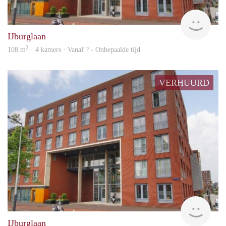
rent
IJburglaan
2
108 m
· 4 kamers · Vanaf ? - Onbepaalde tijd
VERHUURD
Woni
IJburglaan