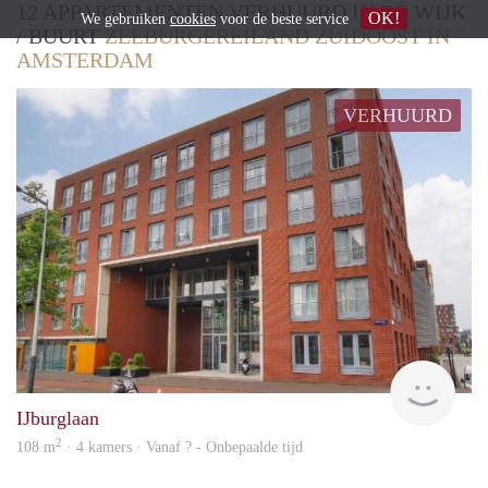
12 APPARTEMENTEN VERHUURD IN DE WIJK
OK!
We gebruiken
cookies
voor de beste service
/ BUURT
ZEEBURGEREILAND ZUIDOOST IN
AMSTERDAM
VERHUURD
Woni
IJburglaan
2
108 m
· 4 kamers · Vanaf ? - Onbepaalde tijd