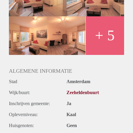
- Registration possible
- Pets to be discussed
Rental price €1300,- excluding utilities
Deposit equal to 2 months rent
+ 5
ALGEMENE INFORMATIE
Stad
Amsterdam
Wijk/buurt:
Zeeheldenbuurt
Inschrijven gemeente:
Ja
Opleverniveau:
Kaal
Huisgenoten:
Geen