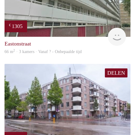
1305
€
rent
Eastonstraat
2
66 m
· 3 kamers · Vanaf ? - Onbepaalde tijd
DELEN