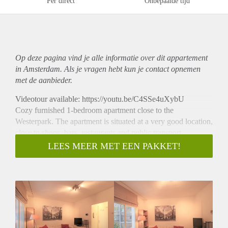
Per direct
Onbepaalde tijd
Op deze pagina vind je alle informatie over dit
appartement
in Amsterdam. Als je vragen hebt kun je contact opnemen
met de aanbieder.
Videotour available: https://youtu.be/C4SSe4uXybU
Cozy furnished 1-bedroom apartment close to the
Westerpark. The apartment is situated at a very good location,
close to shops, bars, restaurants and public transport.
- Available from 01-02-2021 for minimum 12 months
LEES MEER MET EEN PAKKET!
- Furnished
- 45m2
- 1 bedroom (perfect for a single person or a couple)
- Great location
- Fully equipped kitchen
- Bathroom with shower, sink and toilet
- Close to public transport