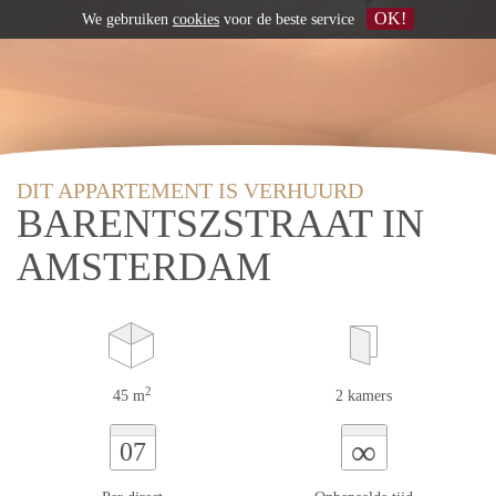
OK!
We gebruiken
cookies
voor de beste service
DIT APPARTEMENT IS VERHUURD
BARENTSZSTRAAT IN
AMSTERDAM
2
45 m
2 kamers
∞
07