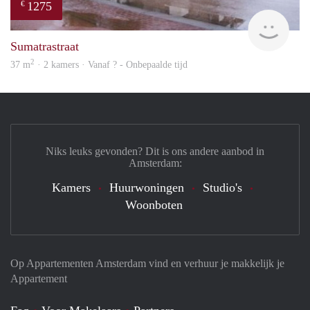
1275
€
finde
Sumatrastraat
2
37 m
· 2 kamers · Vanaf ? - Onbepaalde tijd
Niks leuks gevonden? Dit is ons andere aanbod in
Amsterdam:
Kamers
Huurwoningen
Studio's
Woonboten
Op Appartementen Amsterdam vind en verhuur je makkelijk je
Appartement