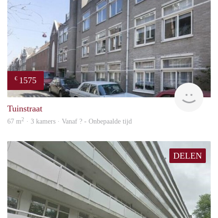
1575
€
finde
Tuinstraat
2
67 m
· 3 kamers · Vanaf ? - Onbepaalde tijd
DELEN