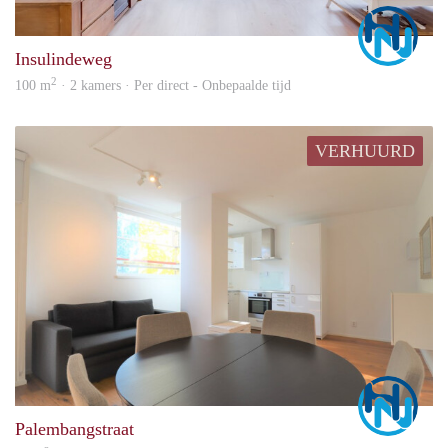
Marc
Insulindeweg
2
100 m
· 2 kamers · Per direct - Onbepaalde tijd
VERHUURD
Marc
Palembangstraat