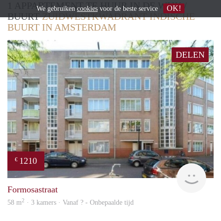
1 APPARTEMENT TE HUUR IN DE WIJK /
OK!
We gebruiken
cookies
voor de beste service
BUURT
ZUIDWESTKWADRANT INDISCHE
BUURT IN AMSTERDAM
DELEN
1210
€
finde
Formosastraat
2
58 m
· 3 kamers · Vanaf ? - Onbepaalde tijd