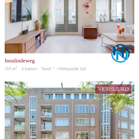
Marc
Insulindeweg
2
110 m
· 4 kamers · Vanaf ? - Onbepaalde tijd
VERHUURD