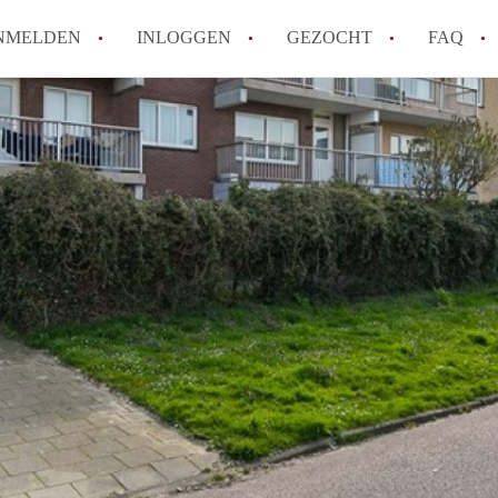
NMELDEN
INLOGGEN
GEZOCHT
FAQ
Wat is de Wet Betaalbare Huur en wat bete
Amsterdam?
Wat zijn de voordelen van het huren van
Hoe vind je een goedkoop appartement i
Wat zijn de verplichtingen van een verhu
Kan je beter een appartement huren of k
Alle veelgestelde vragen