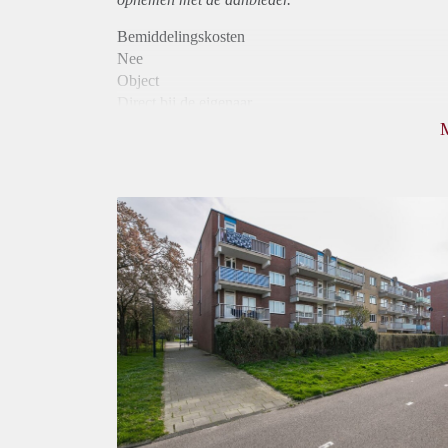
Bemiddelingskosten
Nee
Object
Direct bij de eigenaar
Borg
1083
Garantiestelling
Mogelijk
Huurtoeslag
Niet mogelijk
Inkomen eis
3,0 X Maandhuur Bruto
Huurtermijn
Onbepaalde termijn
Oplevering
Kaal