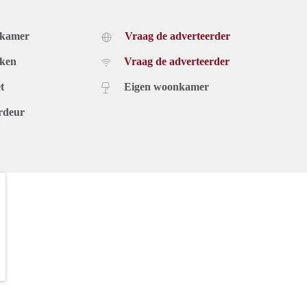
dkamer
Vraag de adverteerder
uken
Vraag de adverteerder
t
Eigen woonkamer
rdeur