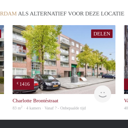
ERDAM
ALS ALTERNATIEF VOOR DEZE LOCATIE
DELEN
1416
€
finder
finder
Charlotte Brontéstraat
V
2
83 m
· 4 kamers · Vanaf ? - Onbepaalde tijd
4