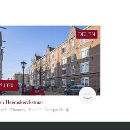
DELEN
1370
€
finder
an Heemskerckstraat
2
0 m
· 2 kamers · Vanaf ? - Onbepaalde tijd