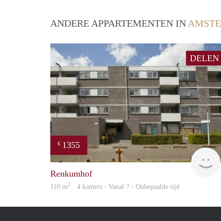
ANDERE APPARTEMENTEN IN
AMST
DELEN
1355
€
Renkumhof
2
110 m
· 4 kamers · Vanaf ? - Onbepaalde tijd