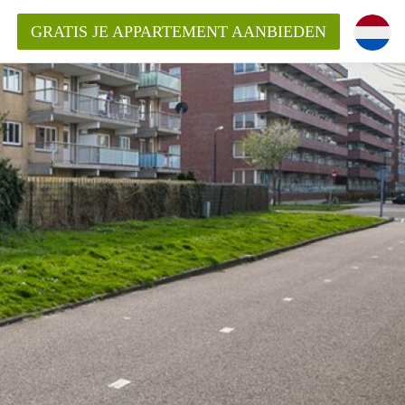
GRATIS JE APPARTEMENT AANBIEDEN
kent die voor mij als huurder in
 een appartement in Amsterdam?
n Amsterdam?
urder van een huur appartement?
open in Amsterdam?