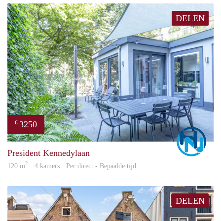
DELEN
3250
€
Marc
President Kennedylaan
2
120 m
· 4 kamers · Per direct - Bepaalde tijd
DELEN