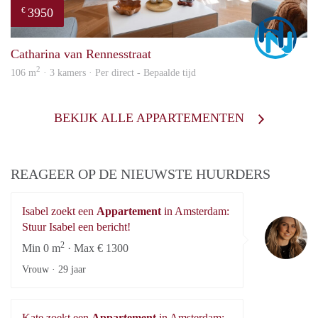
3950
€
Marc
Catharina van Rennesstraat
2
106 m
· 3 kamers · Per direct - Bepaalde tijd
BEKIJK ALLE APPARTEMENTEN
REAGEER OP DE NIEUWSTE HUURDERS
Isabel zoekt een
Appartement
in Amsterdam:
Is
Stuur Isabel een bericht!
2
Min 0 m
· Max € 1300
Vrouw ·
29 jaar
Kate zoekt een
Appartement
in Amsterdam: