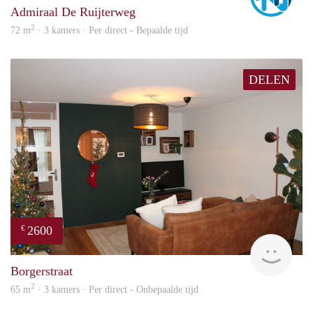
Admiraal De Ruijterweg
2
72 m
· 3 kamers · Per direct - Bepaalde tijd
DELEN
2600
€
Expa
Borgerstraat
2
65 m
· 3 kamers · Per direct - Onbepaalde tijd