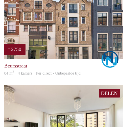
2750
€
Marc
Beursstraat
2
84 m
· 4 kamers · Per direct - Onbepaalde tijd
DELEN