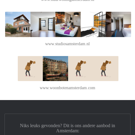
www.studiosamsterdam.nl
www.woonbotenamsterdam.com
Niks leuks gevonden? Dit is ons andere aanbod in
Amsterdam: