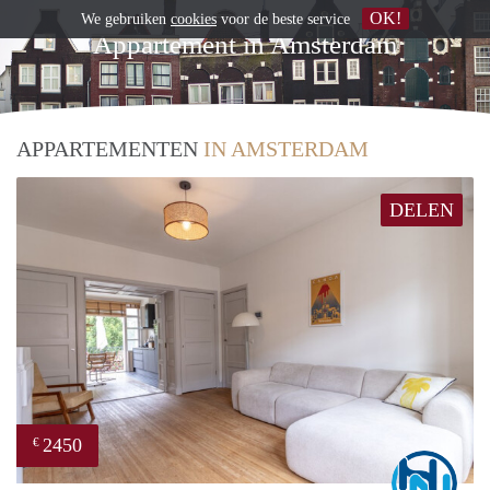
OK!
We gebruiken
cookies
voor de beste service
Appartement in Amsterdam
APPARTEMENTEN
IN AMSTERDAM
DELEN
2450
€
Marc