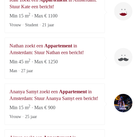
Ka
Stuur Kate een bericht!
2
Min 15 m
· Max € 1100
Vrouw · Student ·
21 jaar
Nathan zoekt een
Appartement
in
Na
Amsterdam: Stuur Nathan een bericht!
2
Min 45 m
· Max € 1250
Man ·
27 jaar
Ananya Samyt zoekt een
Appartement
in
An
Amsterdam: Stuur Ananya Samyt een bericht!
2
Min 15 m
· Max € 900
Vrouw ·
25 jaar