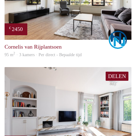
2450
€
Marc
Cornelis van Rijplantsoen
2
95 m
· 3 kamers · Per direct - Bepaalde tijd
DELEN