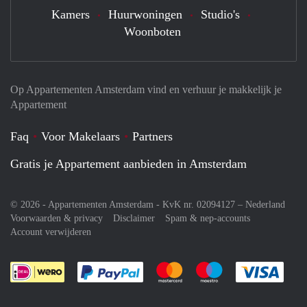
Kamers
Huurwoningen
Studio's
Woonboten
Op Appartementen Amsterdam vind en verhuur je makkelijk je
Appartement
Faq
Voor Makelaars
Partners
Gratis je Appartement aanbieden in Amsterdam
© 2026 - Appartementen Amsterdam - KvK nr. 02094127 –
Nederland
Voorwaarden & privacy
Disclaimer
Spam & nep-accounts
Account verwijderen
Je rekent gemakkelijk af met Paypal
Je rekent gemakkelijk af met M
Je rekent gemakkelij
Je re