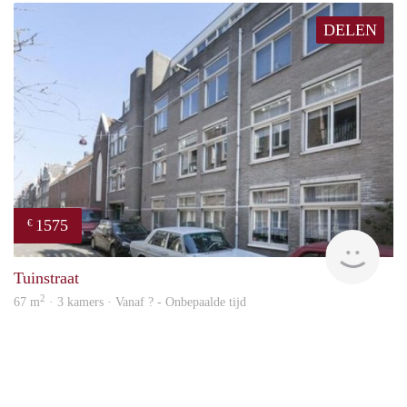
DELEN
1575
€
finde
Tuinstraat
2
67 m
· 3 kamers · Vanaf ? - Onbepaalde tijd