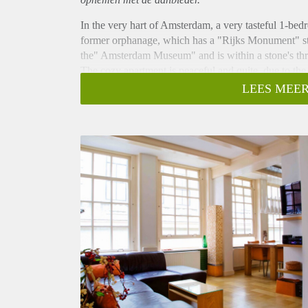
In the very hart of Amsterdam, a very tasteful 1-bed
former orphanage, which has a "Rijks Monument" stat
the" Amsterdam Museum" and is within a stone's thr
The cozy apartment is peaceful and quite, due to th
LEES MEER
- Available from 01-07-2021 for minimum 12 month
- 60m2
- 1 bedroom
- Perfect for a single expat or couple
- En-suite bathroom
- Fully furnished
- Fully equipped kitchen
- Registration possible
- Luxury kitchen
- Close to public transport
- Wooden floor
- Pets to be discussed
Rental price € 1450,- excluding utilities
Deposit equal to 2 months rent