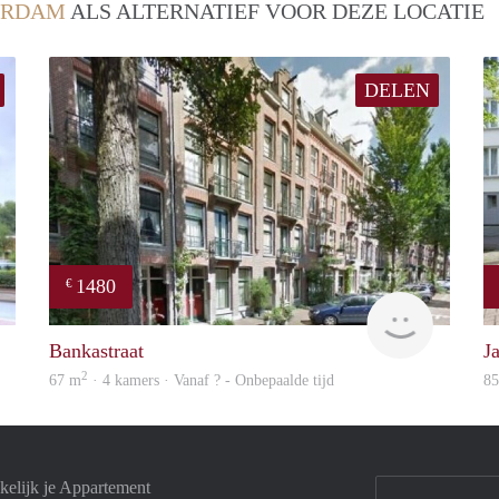
ERDAM
ALS ALTERNATIEF VOOR DEZE LOCATIE
DELEN
1480
€
finder
finder
Bankastraat
J
2
67 m
· 4 kamers · Vanaf ? - Onbepaalde tijd
8
elijk je Appartement