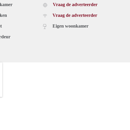
dkamer
Vraag de adverteerder
uken
Vraag de adverteerder
t
Eigen woonkamer
rdeur