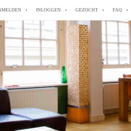
NMELDEN
INLOGGEN
GEZOCHT
FAQ
Wat is de Wet Betaalbare Huur en wat bete
Amsterdam?
Wat zijn de voordelen van het huren van
Hoe vind je een goedkoop appartement i
Wat zijn de verplichtingen van een verhu
Kan je beter een appartement huren of k
Alle veelgestelde vragen