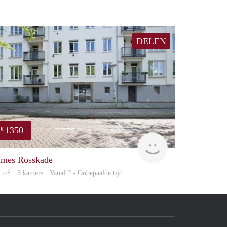
DELEN
1350
€
finder
ames Rosskade
2
5 m
· 3 kamers · Vanaf ? - Onbepaalde tijd