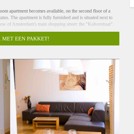
room apartment becomes available, on the second floor of a
us. The apartment is fully furnished and is situated next to
ow of Amsterdam's main shopping street: the "Kalverstraat".
e monumental double-glazing.
 MET EEN PAKKET!
s