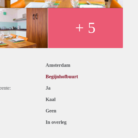
+ 5
Amsterdam
Begijnhofbuurt
eente:
Ja
Kaal
Geen
In overleg