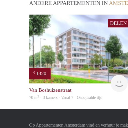
ANDERE APPARTEMENTEN IN
AMST
DELEN
1320
€
Van Boshuizenstraat
2
70 m
· 3 kamers · Vanaf ? - Onbepaalde tijd
Op Appartementen Amsterdam vind en verhuur je makk