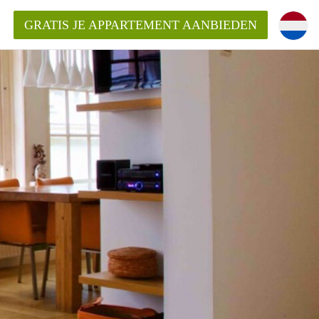
GRATIS JE APPARTEMENT AANBIEDEN
kent die voor mij als huurder in
 een appartement in Amsterdam?
n Amsterdam?
urder van een huur appartement?
open in Amsterdam?