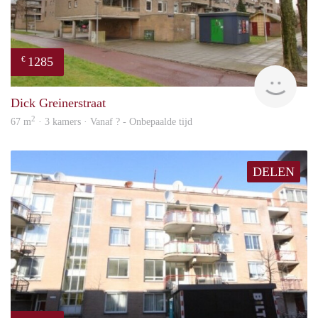
1285
€
finde
Dick Greinerstraat
2
67 m
· 3 kamers · Vanaf ? - Onbepaalde tijd
DELEN