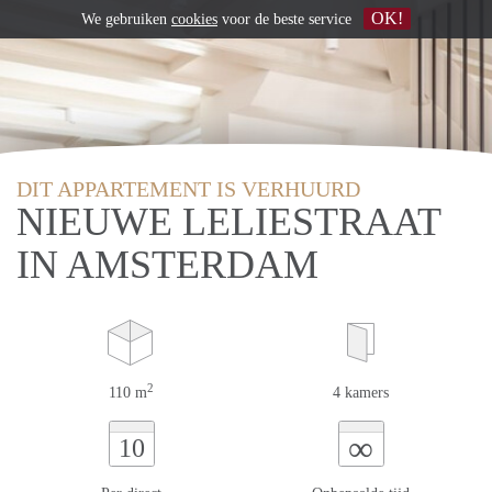
OK!
We gebruiken
cookies
voor de beste service
DIT APPARTEMENT IS VERHUURD
NIEUWE LELIESTRAAT
IN AMSTERDAM
2
110 m
4 kamers
∞
10