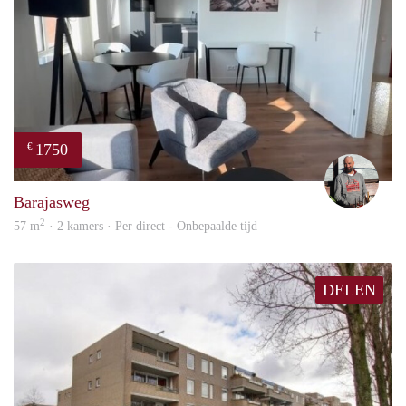
1750
€
Karl
Barajasweg
2
57 m
· 2 kamers · Per direct - Onbepaalde tijd
DELEN