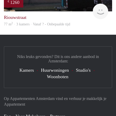
1260
€
rent
Riouwstraat
2
77 m
· 3 kamers · Vanaf ? - Onbepaalde tijd
Niks leuks gevonden? Dit is ons andere aanbod in
Amsterdam:
Kamers
Huurwoningen
Studio's
Woonboten
Op Appartementen Amsterdam vind en verhuur je makkelijk je
Appartement